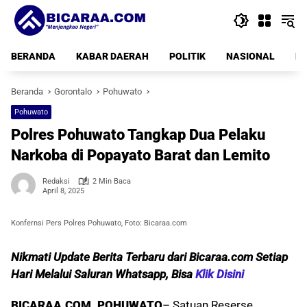
Langsung
ke
konten
BERANDA
KABAR DAERAH
POLITIK
NASIONAL
PE
Beranda
Gorontalo
Pohuwato
Pohuwato
Polres Pohuwato Tangkap Dua Pelaku
Narkoba di Popayato Barat dan Lemito
Redaksi
2 Min Baca
April 8, 2025
Konfernsi Pers Polres Pohuwato, Foto: Bicaraa.com
Nikmati Update Berita Terbaru dari Bicaraa.com Setiap
Hari Melalui Saluran Whatsapp, Bisa
Klik Disini
BICARAA.COM, POHUWATO
– Satuan Reserse