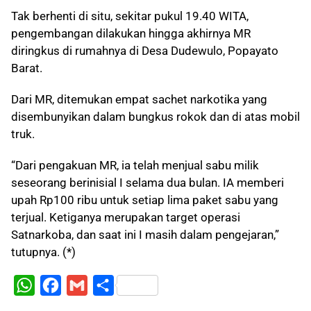
Tak berhenti di situ, sekitar pukul 19.40 WITA,
pengembangan dilakukan hingga akhirnya MR
diringkus di rumahnya di Desa Dudewulo, Popayato
Barat.
Dari MR, ditemukan empat sachet narkotika yang
disembunyikan dalam bungkus rokok dan di atas mobil
truk.
“Dari pengakuan MR, ia telah menjual sabu milik
seseorang berinisial I selama dua bulan. IA memberi
upah Rp100 ribu untuk setiap lima paket sabu yang
terjual. Ketiganya merupakan target operasi
Satnarkoba, dan saat ini I masih dalam pengejaran,”
tutupnya. (*)
W
F
G
S
h
a
m
h