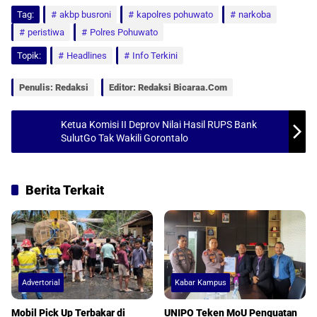
Tag:
a
akbp busroni
c
a
a
kapolres pohuwato
narkoba
peristiwa
Polres Pohuwato
t
e
i
r
Topik:
Headlines
Info Terkini
s
b
l
e
A
o
Penulis: Redaksi
Editor: Redaksi Bicaraa.com
p
o
p
k
Ketua Komisi II Deprov Nilai Hasil RUPS Bank
SulutGo Tak Wakili Gorontalo
Berita Terkait
Advertorial
Kabar Kampus
Mobil Pick Up Terbakar di
UNIPO Teken MoU Penguatan