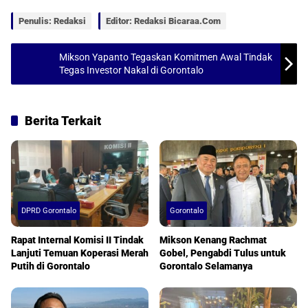
p
o
Penulis: Redaksi
Editor: Redaksi Bicaraa.com
p
k
Mikson Yapanto Tegaskan Komitmen Awal Tindak
Tegas Investor Nakal di Gorontalo
Berita Terkait
DPRD Gorontalo
Gorontalo
Rapat Internal Komisi II Tindak
Mikson Kenang Rachmat
Lanjuti Temuan Koperasi Merah
Gobel, Pengabdi Tulus untuk
Putih di Gorontalo
Gorontalo Selamanya