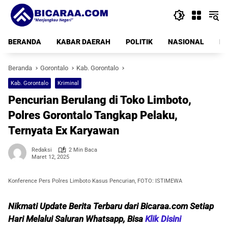
Langsung
ke
konten
BERANDA
KABAR DAERAH
POLITIK
NASIONAL
PE
Beranda
Gorontalo
Kab. Gorontalo
Kab. Gorontalo
Kriminal
Pencurian Berulang di Toko Limboto,
Polres Gorontalo Tangkap Pelaku,
Ternyata Ex Karyawan
Redaksi
2 Min Baca
Maret 12, 2025
Konference Pers Polres Limboto Kasus Pencurian, FOTO: ISTIMEWA
Nikmati Update Berita Terbaru dari Bicaraa.com Setiap
Hari Melalui Saluran Whatsapp, Bisa
Klik Disini