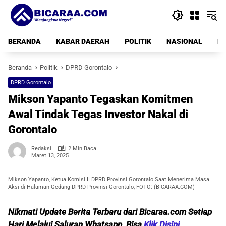
Langsung
ke
konten
BERANDA
KABAR DAERAH
POLITIK
NASIONAL
PE
Beranda
Politik
DPRD Gorontalo
DPRD Gorontalo
Mikson Yapanto Tegaskan Komitmen
Awal Tindak Tegas Investor Nakal di
Gorontalo
Redaksi
2 Min Baca
Maret 13, 2025
Mikson Yapanto, Ketua Komisi II DPRD Provinsi Gorontalo Saat Menerima Masa
Aksi di Halaman Gedung DPRD Provinsi Gorontalo, FOTO: (BICARAA.COM)
Nikmati Update Berita Terbaru dari Bicaraa.com Setiap
Hari Melalui Saluran Whatsapp, Bisa
Klik Disini