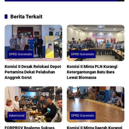
Berita Terkait
DPRD Gorontalo
DPRD Gorontalo
Komisi II Desak Relokasi Depot
Komisi II Minta PLN Kurangi
Pertamina Dekat Pelabuhan
Ketergantungan Batu Bara
Anggrek Gorut
Lewat Biomassa
Advertorial
DPRD Gorontalo
FORPROV Boalemo Sukses,
Komisi II Minta Daerah Kurangi