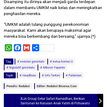
Disamping itu dirinya akan menjadi garda terdepan
dalam membantu UMKM naik kelas dan meningkatkan
penghasilan mereka.
“UMKM adalah tulang punggung perekonomian
masyarakat. Kami akan berupaya maksimal agar
mereka bisa berkembang dan bersaing,” ujarnya.(*)
W
F
G
S
h
a
m
h
Tag:
a
investor gorontalo
c
a
a
ketua komisi II
legislatif gorontalo
Mikson Yapanto
t
e
i
r
Topik:
Headlines
Info Terkini
Parlemen
s
b
l
e
A
o
Penulis: Redaksi
Editor: Redaksi Bicaraa.com
p
o
p
k
BJA Group Gelar Safari Ramadhan, Berikan
Santunan ke Ratusan Anak Yatim di Pohuwato