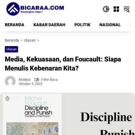
Langsung
ke
konten
BERANDA
KABAR DAERAH
POLITIK
NASIONAL
PE
Beranda
Ulasan
Ulasan
Media, Kekuasaan, dan Foucault: Siapa
Menulis Kebenaran Kita?
Redaksi
3 Min Baca
Oktober 5, 2025