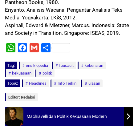
Pantheon Books, 1980.
Eriyanto. Analisis Wacana: Pengantar Analisis Teks
Media. Yogyakarta: LKiS, 2012.
Aspinall, Edward & Mietzner, Marcus. Indonesia: State
and Society in Transition. Singapore: ISEAS, 2019.
W
F
G
S
h
a
m
h
Tag:
a
ensiklopedia
c
a
a
foucault
kebenaran
kekuasaan
politk
t
e
i
r
Topik:
Headlines
Info Terkini
ulasan
s
b
l
e
A
o
Editor: Redaksi
p
o
p
k
Machiavelli dan Politik Kekuasaan Modern