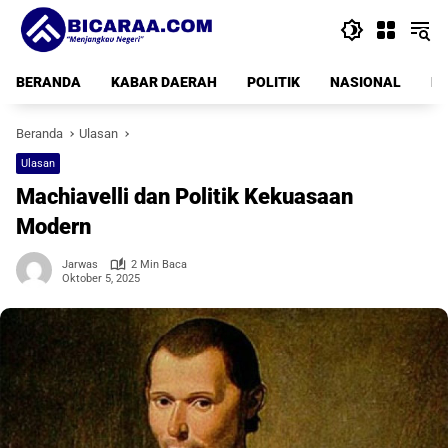
Langsung
ke
konten
BERANDA
KABAR DAERAH
POLITIK
NASIONAL
PE
Beranda
Ulasan
Ulasan
Machiavelli dan Politik Kekuasaan
Modern
Jarwas
2 Min Baca
Oktober 5, 2025