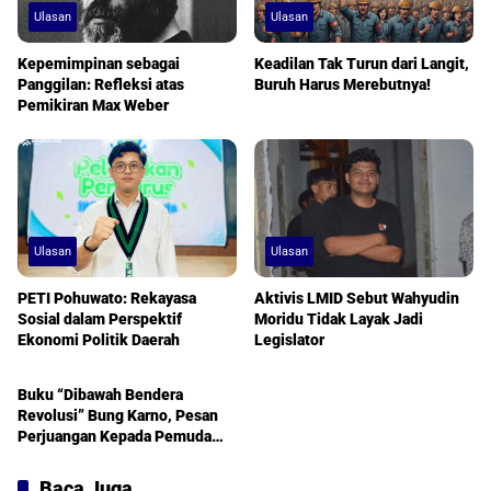
Ulasan
Ulasan
Kepemimpinan sebagai
Keadilan Tak Turun dari Langit,
Panggilan: Refleksi atas
Buruh Harus Merebutnya!
Pemikiran Max Weber
Ulasan
Ulasan
PETI Pohuwato: Rekayasa
Aktivis LMID Sebut Wahyudin
Sosial dalam Perspektif
Moridu Tidak Layak Jadi
Ekonomi Politik Daerah
Legislator
Bincang Buku
Buku “Dibawah Bendera
Revolusi” Bung Karno, Pesan
Perjuangan Kepada Pemuda
Indonesia
Baca Juga