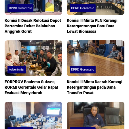
DPRD Gorontalo
DPRD Gorontalo
Komisi II Desak Relokasi Depot
Komisi II Minta PLN Kurangi
Pertamina Dekat Pelabuhan
Ketergantungan Batu Bara
Anggrek Gorut
Lewat Biomassa
Advertorial
DPRD Gorontalo
FORPROV Boalemo Sukses,
Komisi II Minta Daerah Kurangi
KORMI Gorontalo Gelar Rapat
Ketergantungan pada Dana
Evaluasi Menyeluruh
Transfer Pusat