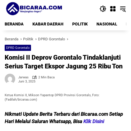
Langsung
ke
konten
BERANDA
KABAR DAERAH
POLITIK
NASIONAL
PE
Beranda
Politik
DPRD Gorontalo
DPRD Gorontalo
Komisi II Deprov Gorontalo Tindaklanjuti
Serius Target Ekspor Jagung 25 Ribu Ton
Jarwas
2 Min Baca
Juni 3, 2025
Ketua Komisi II, Mikson Yapantop DPRD Provinsi Gorontalo, Foto:
(Fadilah/bicaraa.com)
Nikmati Update Berita Terbaru dari Bicaraa.com Setiap
Hari Melalui Saluran Whatsapp, Bisa
Klik Disini