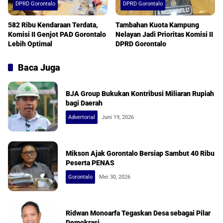
DPRD Gorontalo
DPRD Gorontalo
582 Ribu Kendaraan Terdata,
Tambahan Kuota Kampung
Komisi II Genjot PAD Gorontalo
Nelayan Jadi Prioritas Komisi II
Lebih Optimal
DPRD Gorontalo
Baca Juga
BJA Group Bukukan Kontribusi Miliaran Rupiah
bagi Daerah
Advertorial
Juni 19, 2026
Mikson Ajak Gorontalo Bersiap Sambut 40 Ribu
Peserta PENAS
Gorontalo
Mei 30, 2026
Ridwan Monoarfa Tegaskan Desa sebagai Pilar
Demokrasi