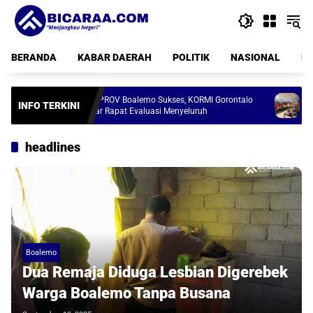
Langsung
ke
konten
BERANDA
KABAR DAERAH
POLITIK
NASIONAL
PE
FORPROV Boalemo Sukses, KORMI Gorontalo
Cukup Bayar T
INFO TERKINI
Gelar Rapat Evaluasi Menyeluruh
Lama Bakal D
headlines
Boalemo
Dua Remaja Diduga Lesbian Digerebek
Warga Boalemo Tanpa Busana