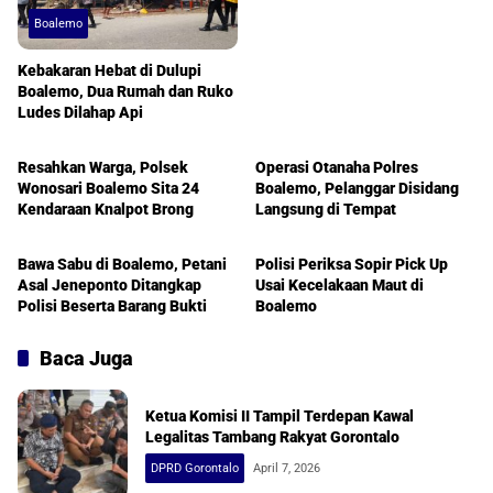
Boalemo
Kebakaran Hebat di Dulupi
Boalemo, Dua Rumah dan Ruko
Ludes Dilahap Api
Boalemo
Boalemo
Resahkan Warga, Polsek
Operasi Otanaha Polres
Wonosari Boalemo Sita 24
Boalemo, Pelanggar Disidang
Kendaraan Knalpot Brong
Langsung di Tempat
Boalemo
Boalemo
Bawa Sabu di Boalemo, Petani
Polisi Periksa Sopir Pick Up
Asal Jeneponto Ditangkap
Usai Kecelakaan Maut di
Polisi Beserta Barang Bukti
Boalemo
Baca Juga
Ketua Komisi II Tampil Terdepan Kawal
Legalitas Tambang Rakyat Gorontalo
DPRD Gorontalo
April 7, 2026