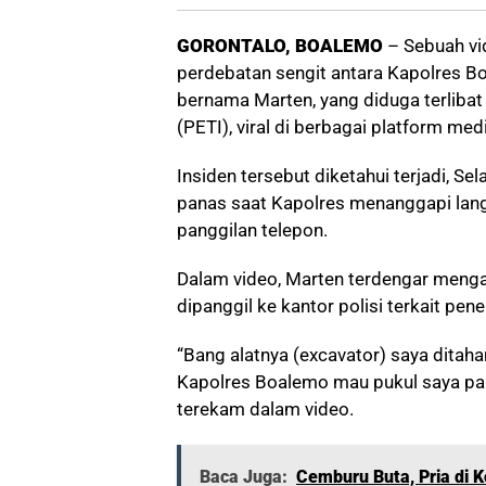
GORONTALO, BOALEMO
– Sebuah vi
perdebatan sengit antara Kapolres Bo
bernama Marten, yang diduga terlibat
(PETI), viral di berbagai platform med
Insiden tersebut diketahui terjadi, 
panas saat Kapolres menanggapi lan
panggilan telepon.
Dalam video, Marten terdengar mengat
dipanggil ke kantor polisi terkait pen
“Bang alatnya (excavator) saya ditahan
Kapolres Boalemo mau pukul saya pak
terekam dalam video.
Baca Juga:
Cemburu Buta, Pria di 