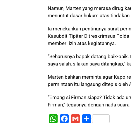
Namun, Marten yang merasa dirugikan k
menuntut dasar hukum atas tindakan 
Ia menekankan pentingnya surat peri
Kasubdit Tipiter Ditreskrimsus Polda
memberi izin atas kegiatannya.
“Seharusnya bapak datang baik-baik. 
saya salah, silakan saya ditangkap,” 
Marten bahkan meminta agar Kapolr
permintaan itu langsung ditepis oleh 
“Emang si Firman siapa? Tidak ada u
Firman,” tegasnya dengan nada suara y
W
F
G
S
h
a
m
h