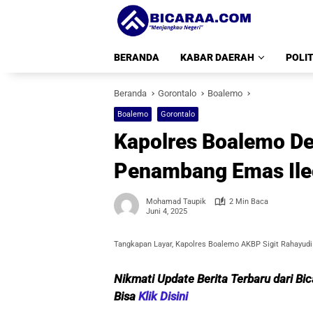
Langsung
ke
konten
BERANDA
KABAR DAERAH
POLIT
Beranda
Gorontalo
Boalemo
Boalemo
Gorontalo
Kapolres Boalemo D
Penambang Emas Ileg
Mohamad Taupik
2 Min Baca
Juni 4, 2025
Tangkapan Layar, Kapolres Boalemo AKBP Sigit Rahayudi
Nikmati Update Berita Terbaru dari Bi
Bisa
Klik Disini