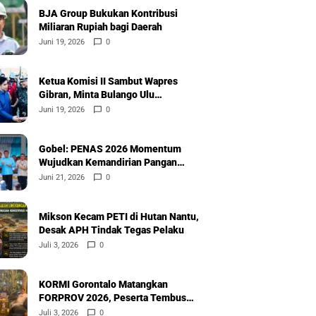
BJA Group Bukukan Kontribusi
Miliaran Rupiah bagi Daerah
Juni 19, 2026
0
Ketua Komisi II Sambut Wapres
Gibran, Minta Bulango Ulu
Diprioritaskan
Juni 19, 2026
0
Gobel: PENAS 2026 Momentum
Wujudkan Kemandirian Pangan
Nasional
Juni 21, 2026
0
Mikson Kecam PETI di Hutan Nantu,
Desak APH Tindak Tegas Pelaku
Juli 3, 2026
0
KORMI Gorontalo Matangkan
FORPROV 2026, Peserta Tembus
600
Juli 3, 2026
0