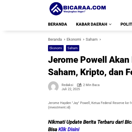
Langsung
ke
konten
BERANDA
KABAR DAERAH
POLIT
Beranda
Ekonomi
Saham
Ekonomi
Saham
Jerome Powell Akan B
Saham, Kripto, dan F
Redaksi
2 Min Baca
Juli 22, 2025
Jerome Hayden "Jay" Powell, Ketua Federal Reserve ke-1
(investment.id)
Nikmati Update Berita Terbaru dari Bi
Bisa
Klik Disini