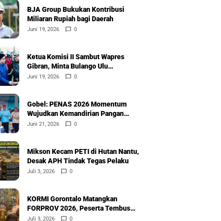
BJA Group Bukukan Kontribusi
Miliaran Rupiah bagi Daerah
Juni 19, 2026
0
Ketua Komisi II Sambut Wapres
Gibran, Minta Bulango Ulu
Diprioritaskan
Juni 19, 2026
0
Gobel: PENAS 2026 Momentum
Wujudkan Kemandirian Pangan
Nasional
Juni 21, 2026
0
Mikson Kecam PETI di Hutan Nantu,
Desak APH Tindak Tegas Pelaku
Juli 3, 2026
0
KORMI Gorontalo Matangkan
FORPROV 2026, Peserta Tembus
600
Juli 3, 2026
0