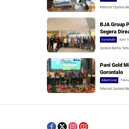
Nikmati Update Ber
BJA Group P
Segera Dire
Gorontalo
April 1
Update Berita Terb
Pani Gold M
Gorontalo
Advertorial
Febru
Nikmati Update Ber