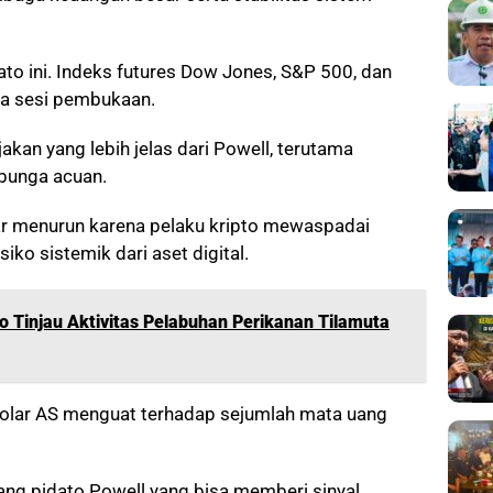
o ini. Indeks futures Dow Jones, S&P 500, dan
da sesi pembukaan.
kan yang lebih jelas dari Powell, terutama
bunga acuan.
sar menurun karena pelaku kripto mewaspadai
ko sistemik dari aset digital.
o Tinjau Aktivitas Pelabuhan Perikanan Tilamuta
, dolar AS menguat terhadap sejumlah mata uang
lang pidato Powell yang bisa memberi sinyal