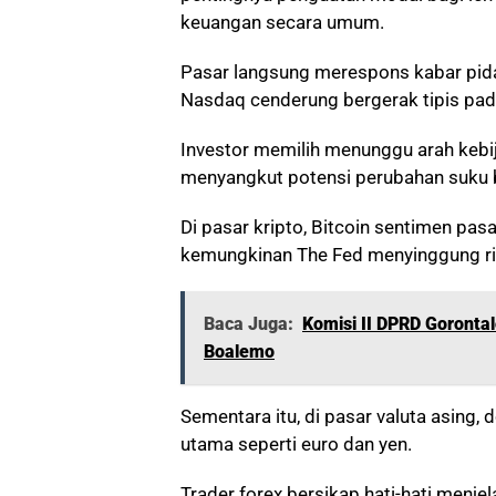
keuangan secara umum.
Pasar langsung merespons kabar pidat
Nasdaq cenderung bergerak tipis pa
Investor memilih menunggu arah kebija
menyangkut potensi perubahan suku 
Di pasar kripto, Bitcoin sentimen pa
kemungkinan The Fed menyinggung risi
Baca Juga:
Komisi II DPRD Gorontal
Boalemo
Sementara itu, di pasar valuta asing
utama seperti euro dan yen.
Trader forex bersikap hati-hati menje