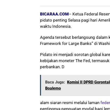
BICARAA.COM
– Ketua Federal Rese
pidato penting Selasa pagi hari Ameri
waktu Indonesia.
Agenda tersebut berlangsung dalam ko
Framework for Large Banks” di Washi
Pidato ini menjadi sorotan global ka
kebijakan moneter The Fed, termasu
perbankan. D
Baca Juga:
Komisi II DPRD Gorontal
Boalemo
alam siaran resmi melalui laman
feder
pentingnya penguatan modal bagi lem