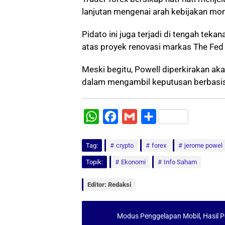
lanjutan mengenai arah kebijakan mon
Pidato ini juga terjadi di tengah tekan
atas proyek renovasi markas The Fed s
Meski begitu, Powell diperkirakan 
dalam mengambil keputusan berbasis d
W
F
G
S
h
a
m
h
Tag:
a
crypto
c
a
forex
a
jerome powel
t
e
i
r
Topik:
Ekonomi
Info Saham
s
b
l
e
Editor: Redaksi
A
o
p
o
Modus Penggelapan Mobil, Hasil Pen
p
k