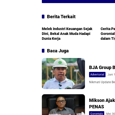
Berita Terkait
Pasar Saham
Advertor
Melek Industri Keuangan Sejak
Cerita P
Dini, Bekal Anak Muda Hadapi
Gorontal
Dunia Kerja
dalam T
Baca Juga
BJA Group B
Advertorial
Juni 
Nikmati Update Ber
Mikson Ajak
PENAS
Gorontalo
Mei 30