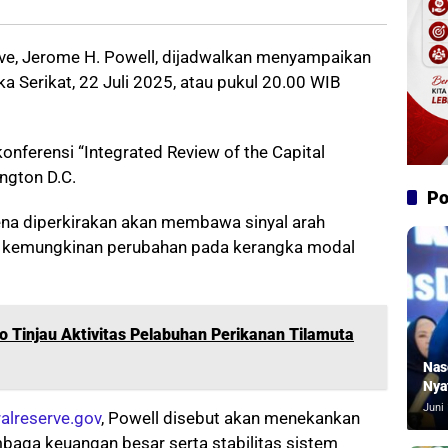
rve, Jerome H. Powell, dijadwalkan menyampaikan
ka Serikat, 22 Juli 2025, atau pukul 20.00 WIB
nferensi “Integrated Review of the Capital
ngton D.C.
Po
rena diperkirakan akan membawa sinyal arah
k kemungkinan perubahan pada kerangka modal
o Tinjau Aktivitas Pelabuhan Perikanan Tilamuta
Nas
Nya
Juni 
alreserve.gov
, Powell disebut akan menekankan
baga keuangan besar serta stabilitas sistem