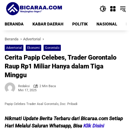
Langsung
ke
konten
BERANDA
KABAR DAERAH
POLITIK
NASIONAL
PE
Beranda
Advertorial
Advertorial
Ekonomi
Gorontalo
Cerita Papip Celebes, Trader Gorontalo
Raup Rp1 Miliar Hanya dalam Tiga
Minggu
Redaksi
2 Min Baca
Mei 17, 2025
Papip Celebes Trader Asal Gorontalo, Doc: Pribadi
Nikmati Update Berita Terbaru dari Bicaraa.com Setiap
Hari Melalui Saluran Whatsapp, Bisa
Klik Disini