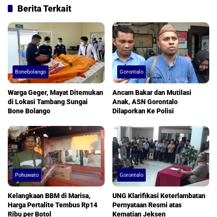
Berita Terkait
Bonebolango
Gorontalo
Warga Geger, Mayat Ditemukan
Ancam Bakar dan Mutilasi
di Lokasi Tambang Sungai
Anak, ASN Gorontalo
Bone Bolango
Dilaporkan Ke Polisi
Pohuwato
Gorontalo
Kelangkaan BBM di Marisa,
UNG Klarifikasi Keterlambatan
Harga Pertalite Tembus Rp14
Pernyataan Resmi atas
Ribu per Botol
Kematian Jeksen