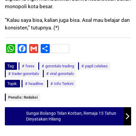
monopoli kota besar.
“Kalau saya bisa, kalian juga bisa. Asal mau belajar dan
konsisten,” tutupnya. (*)
W
F
G
S
h
a
m
h
Tag:
a
forex
c
a
gorontalo trading
a
papil celebes
trader gorontalo
viral gorontalo
t
e
i
r
Topik:
headline
Info Terkini
s
b
l
e
A
o
Penulis: Redaksi
p
o
p
k
Sungai Bolango Telan Korban, Remaja 15 Tahun
Dinyatakan Hilang