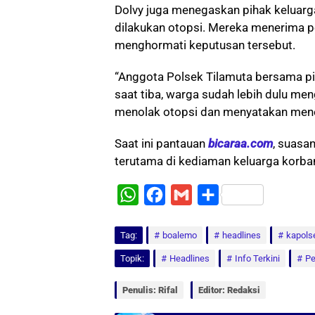
Dolvy juga menegaskan pihak keluarg
dilakukan otopsi. Mereka menerima pe
menghormati keputusan tersebut.
“Anggota Polsek Tilamuta bersama p
saat tiba, warga sudah lebih dulu me
menolak otopsi dan menyatakan meneri
Saat ini pantauan
bicaraa.com
, suasa
terutama di kediaman keluarga korban
W
F
G
S
h
a
m
h
Tag:
a
boalemo
c
a
a
headlines
kapols
t
e
i
r
Topik:
Headlines
Info Terkini
Pe
s
b
l
e
Penulis: Rifal
Editor: Redaksi
A
o