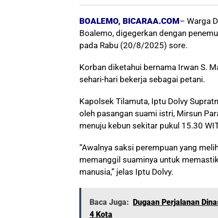
BOALEMO, BICARAA.COM
– Warga D
Boalemo, digegerkan dengan penemuan
pada Rabu (20/8/2025) sore.
Korban diketahui bernama Irwan S. M
sehari-hari bekerja sebagai petani.
Kapolsek Tilamuta, Iptu Dolvy Supratn
oleh pasangan suami istri, Mirsun P
menuju kebun sekitar pukul 15.30 WI
“Awalnya saksi perempuan yang meli
memanggil suaminya untuk memastikan.
manusia,” jelas Iptu Dolvy.
Baca Juga:
Dugaan Perjalanan Dinas
4 Kota