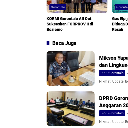
Gorontalo
Goronta
KORMI Gorontalo All Out
Gas Elpi
Sukseskan FORPROV II di
Diduga D
Boalemo
Resah
Baca Juga
Mikson Yapa
dan Lingku
DPRD Gorontalo
Nikmati Update Ber
DPRD Goront
Anggaran 2
DPRD Gorontalo
Nikmati Update Ber