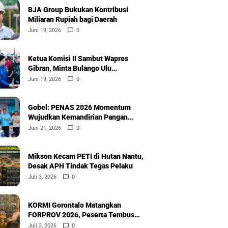
BJA Group Bukukan Kontribusi
Miliaran Rupiah bagi Daerah
Juni 19, 2026
0
Ketua Komisi II Sambut Wapres
Gibran, Minta Bulango Ulu
Diprioritaskan
Juni 19, 2026
0
Gobel: PENAS 2026 Momentum
Wujudkan Kemandirian Pangan
Nasional
Juni 21, 2026
0
Mikson Kecam PETI di Hutan Nantu,
Desak APH Tindak Tegas Pelaku
Juli 3, 2026
0
KORMI Gorontalo Matangkan
FORPROV 2026, Peserta Tembus
600
Juli 3, 2026
0