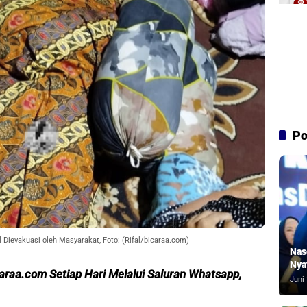
Po
 Dievakuasi oleh Masyarakat, Foto: (Rifal/bicaraa.com)
Nas
Nya
caraa.com Setiap Hari Melalui Saluran Whatsapp,
Juni 