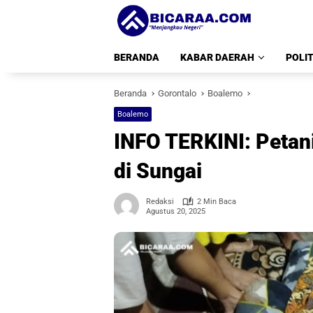
Langsung
ke
konten
BERANDA
KABAR DAERAH
POLIT
Beranda
Gorontalo
Boalemo
Boalemo
INFO TERKINI: Peta
di Sungai
Redaksi
2 Min Baca
Agustus 20, 2025