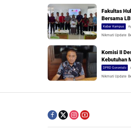
Fakultas Hu
Bersama L
Kabar Kampus
A
Nikmati Update Ber
Komisi II 
Kebutuhan 
DPRD Gorontalo
Nikmati Update Ber