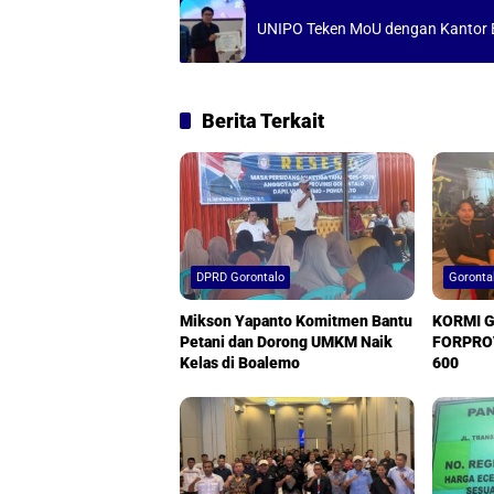
p
o
UNIPO Teken MoU dengan Kantor 
p
k
Berita Terkait
DPRD Gorontalo
Goronta
Mikson Yapanto Komitmen Bantu
KORMI G
Petani dan Dorong UMKM Naik
FORPROV
Kelas di Boalemo
600