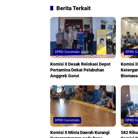
Berita Terkait
DPRD Gorontalo
DPRD Go
Komisi II Desak Relokasi Depot
Komisi I
Pertamina Dekat Pelabuhan
Ketergan
Anggrek Gorut
Biomass
DPRD Gorontalo
DPRD Go
Komisi II Minta Daerah Kurangi
582 Ribu