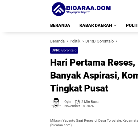
Langsung
ke
konten
BERANDA
KABAR DAERAH
POLIT
Beranda
Politik
DPRD Gorontalo
DPRD Gorontalo
Hari Pertama Reses,
Banyak Aspirasi, Ko
Tingkat Pusat
Oyie
2 Min Baca
November 18, 2024
Mikson Yapanto Saat Reses di Desa Torosiaje, Kecamata
(bicaraa.com)