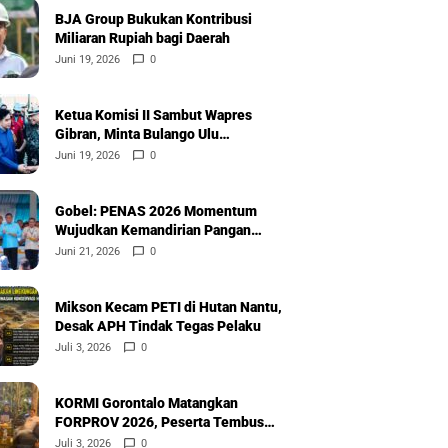
BJA Group Bukukan Kontribusi
Miliaran Rupiah bagi Daerah
Juni 19, 2026
0
Ketua Komisi II Sambut Wapres
Gibran, Minta Bulango Ulu
Diprioritaskan
Juni 19, 2026
0
Gobel: PENAS 2026 Momentum
Wujudkan Kemandirian Pangan
Nasional
Juni 21, 2026
0
Mikson Kecam PETI di Hutan Nantu,
Desak APH Tindak Tegas Pelaku
Juli 3, 2026
0
KORMI Gorontalo Matangkan
FORPROV 2026, Peserta Tembus
600
Juli 3, 2026
0