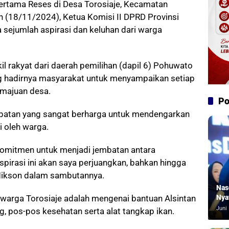
Pertama Reses di Desa Torosiaje, Kecamatan
 (18/11/2024), Ketua Komisi II DPRD Provinsi
 sejumlah aspirasi dan keluhan dari warga
 rakyat dari daerah pemilihan (dapil 6) Pohuwato
 hadirnya masyarakat untuk menyampaikan setiap
emajuan desa.
Po
patan yang sangat berharga untuk mendengarkan
 oleh warga.
rkomitmen untuk menjadi jembatan antara
irasi ini akan saya perjuangkan, bahkan hingga
s Mikson dalam sambutannya.
Nas
 warga Torosiaje adalah mengenai bantuan Alsintan
Nya
Juni 
ung, pos-pos kesehatan serta alat tangkap ikan.