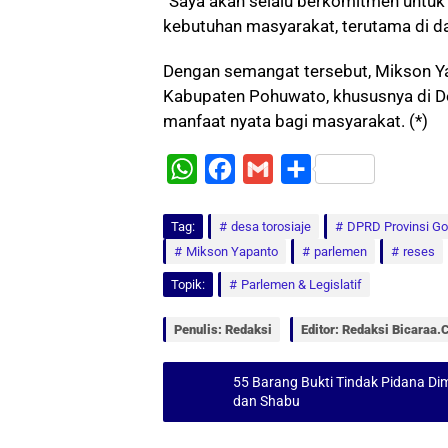
“Saya akan selalu berkomitmen untu
kebutuhan masyarakat, terutama di d
Dengan semangat tersebut, Mikson Y
Kabupaten Pohuwato, khususnya di D
manfaat nyata bagi masyarakat. (*)
W
F
G
S
h
a
m
h
Tag:
a
desa torosiaje
c
a
a
DPRD Provinsi Go
Mikson Yapanto
parlemen
reses
t
e
i
r
Topik:
Parlemen & Legislatif
s
b
l
e
A
o
Penulis: Redaksi
Editor: Redaksi Bicaraa
p
o
p
k
55 Barang Bukti Tindak Pidana D
dan Shabu