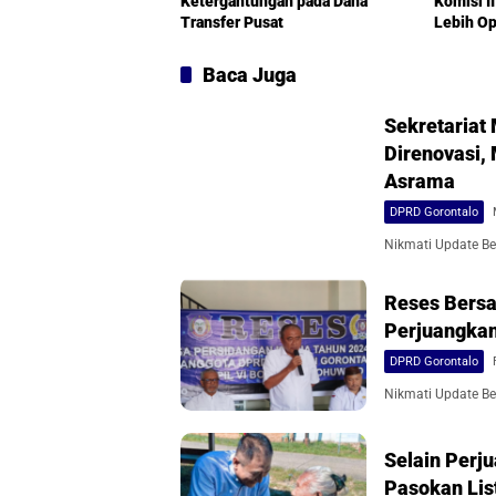
Ketergantungan pada Dana
Komisi I
Transfer Pusat
Lebih Op
Baca Juga
Sekretariat
Direnovasi,
Asrama
DPRD Gorontalo
Nikmati Update Ber
Reses Bersa
Perjuangkan
DPRD Gorontalo
Nikmati Update Ber
Selain Perju
Pasokan List