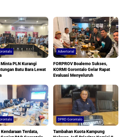
rontalo
Advertorial
I Minta PLN Kurangi
FORPROV Boalemo Sukses,
tungan Batu Bara Lewat
KORMI Gorontalo Gelar Rapat
a
Evaluasi Menyeluruh
rontalo
DPRD Gorontalo
 Kendaraan Terdata,
Tambahan Kuota Kampung