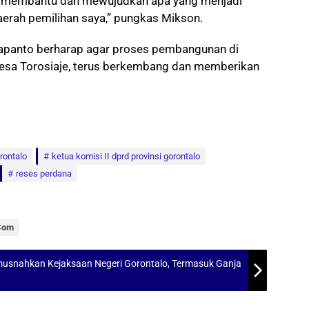
k membantu dan mewujudkan apa yang menjadi
aerah pemilihan saya,” pungkas Mikson.
apanto berharap agar proses pembangunan di
esa Torosiaje, terus berkembang dan memberikan
rontalo
ketua komisi II dprd provinsi gorontalo
reses perdana
.com
imusnahkan Kejaksaan Negeri Gorontalo, Termasuk Ganja