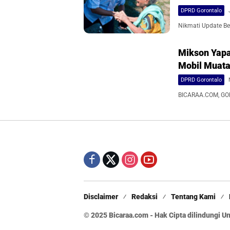
DPRD Gorontalo
Nikmati Update Ber
Mikson Yapa
Mobil Muata
DPRD Gorontalo
BICARAA.COM, GOR
Disclaimer
Redaksi
Tentang Kami
© 2025 Bicaraa.com - Hak Cipta dilindungi 