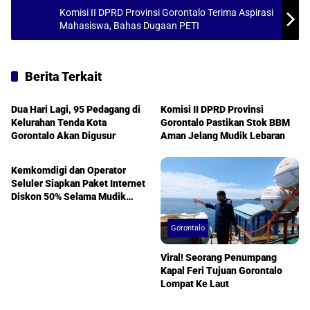
Komisi II DPRD Provinsi Gorontalo Terima Aspirasi
Mahasiswa, Bahas Dugaan PETI
Berita Terkait
Gorontalo
DPRD Gorontalo
Dua Hari Lagi, 95 Pedagang di
Komisi II DPRD Provinsi
Kelurahan Tenda Kota
Gorontalo Pastikan Stok BBM
Gorontalo Akan Digusur
Aman Jelang Mudik Lebaran
Nasional
Kemkomdigi dan Operator
Seluler Siapkan Paket Internet
Diskon 50% Selama Mudik
Lebaran
Gorontalo
Viral! Seorang Penumpang
Kapal Feri Tujuan Gorontalo
Lompat Ke Laut
Gorontalo
Gorontalo