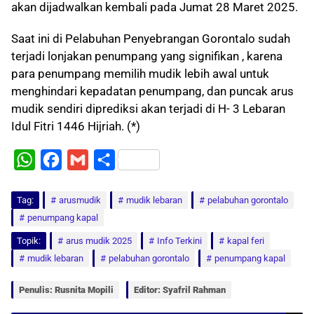
akan dijadwalkan kembali pada Jumat 28 Maret 2025.
Saat ini di Pelabuhan Penyebrangan Gorontalo sudah
terjadi lonjakan penumpang yang signifikan , karena
para penumpang memilih mudik lebih awal untuk
menghindari kepadatan penumpang, dan puncak arus
mudik sendiri diprediksi akan terjadi di H- 3 Lebaran
Idul Fitri 1446 Hijriah. (*)
W
F
G
S
h
a
m
h
Tag:
a
arusmudik
c
a
a
mudik lebaran
pelabuhan gorontalo
penumpang kapal
t
e
i
r
Topik:
arus mudik 2025
Info Terkini
kapal feri
s
b
l
e
mudik lebaran
pelabuhan gorontalo
penumpang kapal
A
o
p
o
Penulis: Rusnita Mopili
Editor: Syafril Rahman
p
k