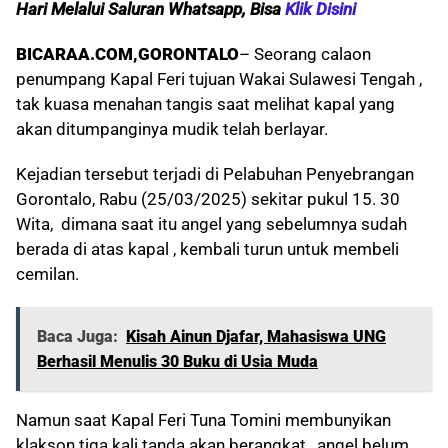
Hari Melalui Saluran Whatsapp, Bisa
Klik Disini
BICARAA.COM,GORONTALO
– Seorang calaon
penumpang Kapal Feri tujuan Wakai Sulawesi Tengah ,
tak kuasa menahan tangis saat melihat kapal yang
akan ditumpanginya mudik telah berlayar.
Kejadian tersebut terjadi di Pelabuhan Penyebrangan
Gorontalo, Rabu (25/03/2025) sekitar pukul 15. 30
Wita, dimana saat itu angel yang sebelumnya sudah
berada di atas kapal , kembali turun untuk membeli
cemilan.
Baca Juga:
Kisah Ainun Djafar, Mahasiswa UNG
Berhasil Menulis 30 Buku di Usia Muda
Namun saat Kapal Feri Tuna Tomini membunyikan
klakson tiga kali tanda akan berangkat , angel belum