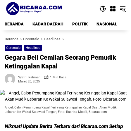
Langsung
ke
konten
BERANDA
KABAR DAERAH
POLITIK
NASIONAL
PE
Beranda
Gorontalo
Headlines
Gorontalo
Headlines
Gegara Beli Cemilan Seorang Pemudik
Ketinggalan Kapal
Syafril Rahman
1 Min Baca
Maret 26, 2025
Angel, Calon Penumpang Kapal Feri yang Ketinggalan Kapal Saat Akan Mudik
Lebaran Ke Wakai Sulawesi Tengah, Foto: Rusnita Mopili, Bicaraa.com
Nikmati Update Berita Terbaru dari Bicaraa.com Setiap