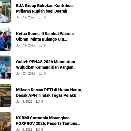
BJA Group Bukukan Kontribusi
Miliaran Rupiah bagi Daerah
Juni 19, 2026
0
Ketua Komisi II Sambut Wapres
Gibran, Minta Bulango Ulu
Diprioritaskan
Juni 19, 2026
0
Gobel: PENAS 2026 Momentum
Wujudkan Kemandirian Pangan
Nasional
Juni 21, 2026
0
Mikson Kecam PETI di Hutan Nantu,
Desak APH Tindak Tegas Pelaku
Juli 3, 2026
0
KORMI Gorontalo Matangkan
FORPROV 2026, Peserta Tembus
600
Juli 3, 2026
0