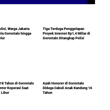
lo
Gorontalo
lisi, Warga Jakarta
Tiga Terduga Penggelapan
ria Gorontalo hingga
Proyek Internet Rp1,4 Miliar di
lur
Gorontalo Ditangkap Polisi
lo
Berita Populer
8 Tahun di Gorontalo
Ayah Honorer di Gorontalo
ntor Koperasi Saat
Diduga Cabuli Anak Kandung 16
l Libur
Tahun