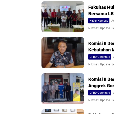
Fakultas Hu
Bersama L
Kabar Kampus
A
Nikmati Update Ber
Komisi II 
Kebutuhan 
DPRD Gorontalo
Nikmati Update Ber
Komisi II D
Anggrek Gor
DPRD Gorontalo
Nikmati Update Ber