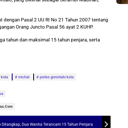
erat dengan Pasal 2 UU RI No 21 Tahun 2007 tentang
angan Orang Juncto Pasal 56 ayat 2 KUHP.
a tahun dan maksimal 15 tahun penjara, serta
 kota
michat
porles gorontalo kota
wa
araa.com
alo Ditangkap, Dua Wanita Terancam 15 Tahun Penjara