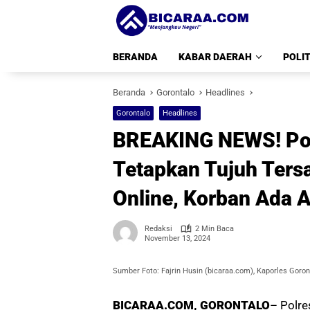
Langsung
ke
konten
BERANDA
KABAR DAERAH
POLIT
Beranda
Gorontalo
Headlines
Gorontalo
Headlines
BREAKING NEWS! Pol
Tetapkan Tujuh Tersa
Online, Korban Ada 
Redaksi
2 Min Baca
November 13, 2024
Sumber Foto: Fajrin Husin (bicaraa.com), Kaporles Goron
BICARAA.COM, GORONTALO
– Polre