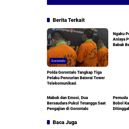
Berita Terkait
Goronta
Ngaku Po
Aniaya P
Babak Be
Gorontalo
Polda Gorontalo Tangkap Tiga
Pelaku Pencurian Baterai Tower
Telekomunikasi
Gorontalo
Goronta
Mabuk dan Emosi, Dua
Pemuda 1
Bersaudara Pukul Tetangga Saat
Bobol Ka
Pengajian di Gorontalo
Ditingga
Baca Juga