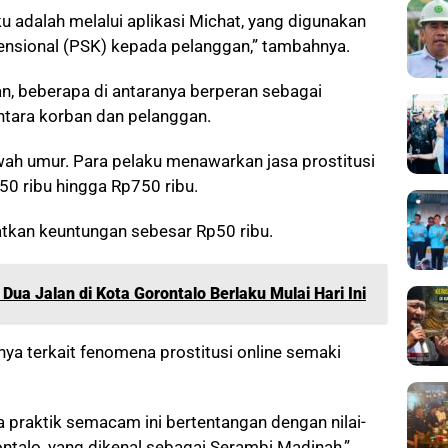
 adalah melalui aplikasi Michat, yang digunakan
nsional (PSK) kepada pelanggan,” tambahnya.
n, beberapa di antaranya berperan sebagai
tara korban dan pelanggan.
wah umur. Para pelaku menawarkan jasa prostitusi
150 ribu hingga Rp750 ribu.
atkan keuntungan sebesar Rp50 ribu.
Dua Jalan di Kota Gorontalo Berlaku Mulai Hari Ini
ya terkait fenomena prostitusi online semaki
a praktik semacam ini bertentangan dengan nilai-
ontalo, yang dikenal sebagai Serambi Madinah,”