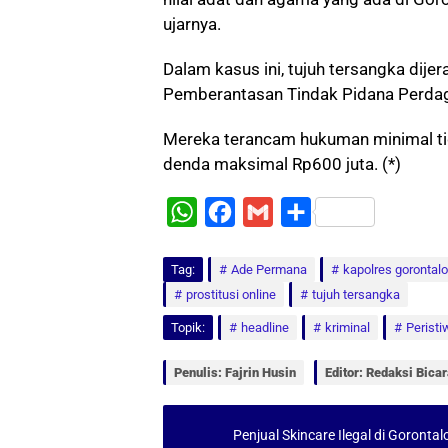
ujarnya.
Dalam kasus ini, tujuh tersangka dij
Pemberantasan Tindak Pidana Perdag
Mereka terancam hukuman minimal tig
denda maksimal Rp600 juta. (*)
W
F
G
S
h
a
m
h
Tag:
a
Ade Permana
c
a
a
kapolres gorontalo
prostitusi online
tujuh tersangka
t
e
i
r
Topik:
headline
kriminal
Peristi
s
b
l
e
A
o
Penulis: Fajrin Husin
Editor: Redaksi Bic
p
o
p
k
Penjual Skincare Ilegal di Goront