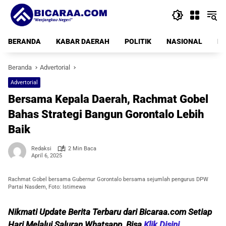
Langsung
ke
konten
BERANDA
KABAR DAERAH
POLITIK
NASIONAL
PE
Beranda
Advertorial
Advertorial
Bersama Kepala Daerah, Rachmat Gobel
Bahas Strategi Bangun Gorontalo Lebih
Baik
Redaksi
2 Min Baca
April 6, 2025
Rachmat Gobel bersama Gubernur Gorontalo bersama sejumlah pengurus DPW
Partai Nasdem, Foto: Istimewa
Nikmati Update Berita Terbaru dari Bicaraa.com Setiap
Hari Melalui Saluran Whatsapp, Bisa
Klik Disini