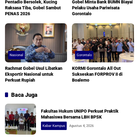
Pentadio Bersolek, Kucing
Gobel Minta Bank BUMN Biayai
Raksasa Tiba, Gobel Sambut
Pelaku Usaha Pariwisata
PENAS 2026
Gorontalo
Nasional
Gorontalo
Rachmat Gobel Usul Libatkan
KORMI Gorontalo All Out
Eksportir Nasional untuk
Sukseskan FORPROV II di
Perkuat Rupiah
Boalemo
Baca Juga
Fakultas Hukum UNIPO Perkuat Praktik
Mahasiswa Bersama LBH BPSK
Kabar Kampus
Agustus 4, 2026