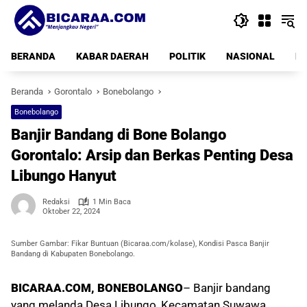
Langsung
ke
konten
BERANDA
KABAR DAERAH
POLITIK
NASIONAL
PE
Beranda
Gorontalo
Bonebolango
Bonebolango
Banjir Bandang di Bone Bolango
Gorontalo: Arsip dan Berkas Penting Desa
Libungo Hanyut
Redaksi
1 Min Baca
Oktober 22, 2024
Sumber Gambar: Fikar Buntuan (Bicaraa.com/kolase), Kondisi Pasca Banjir
Bandang di Kabupaten Bonebolango.
BICARAA.COM, BONEBOLANGO
– Banjir bandang
yang melanda Desa Libungo, Kecamatan Suwawa