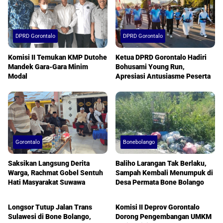
DPRD Gorontalo
DPRD Gorontalo
Komisi II Temukan KMP Dutohe
Ketua DPRD Gorontalo Hadiri
Mandek Gara-Gara Minim
Bohusami Young Run,
Modal
Apresiasi Antusiasme Peserta
Gorontalo
Bonebolango
Saksikan Langsung Derita
Baliho Larangan Tak Berlaku,
Warga, Rachmat Gobel Sentuh
Sampah Kembali Menumpuk di
Hati Masyarakat Suwawa
Desa Permata Bone Bolango
Bonebolango
DPRD Gorontalo
Longsor Tutup Jalan Trans
Komisi II Deprov Gorontalo
Sulawesi di Bone Bolango,
Dorong Pengembangan UMKM