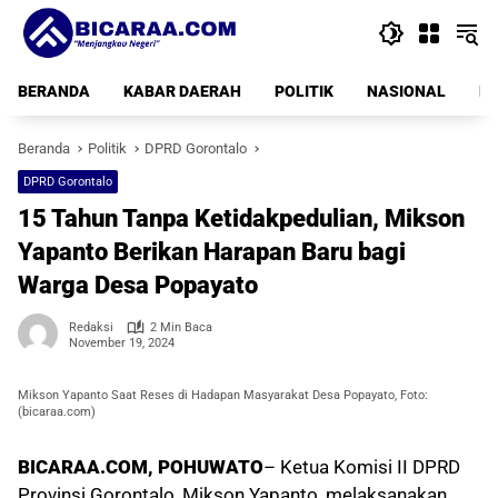
Langsung
ke
konten
BERANDA
KABAR DAERAH
POLITIK
NASIONAL
PE
Beranda
Politik
DPRD Gorontalo
DPRD Gorontalo
15 Tahun Tanpa Ketidakpedulian, Mikson
Yapanto Berikan Harapan Baru bagi
Warga Desa Popayato
Redaksi
2 Min Baca
November 19, 2024
Mikson Yapanto Saat Reses di Hadapan Masyarakat Desa Popayato, Foto:
(bicaraa.com)
BICARAA.COM, POHUWATO
– Ketua Komisi II DPRD
Provinsi Gorontalo, Mikson Yapanto, melaksanakan