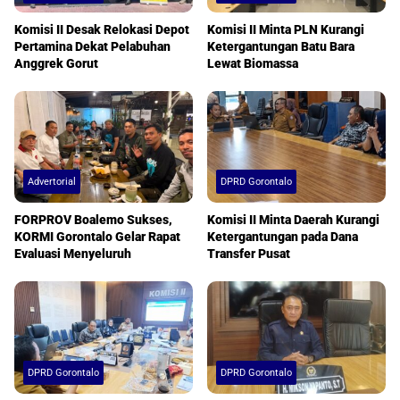
Komisi II Desak Relokasi Depot
Komisi II Minta PLN Kurangi
Pertamina Dekat Pelabuhan
Ketergantungan Batu Bara
Anggrek Gorut
Lewat Biomassa
Advertorial
DPRD Gorontalo
FORPROV Boalemo Sukses,
Komisi II Minta Daerah Kurangi
KORMI Gorontalo Gelar Rapat
Ketergantungan pada Dana
Evaluasi Menyeluruh
Transfer Pusat
DPRD Gorontalo
DPRD Gorontalo