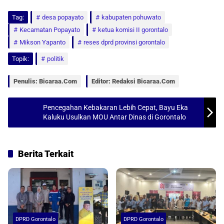
h
a
m
h
Tag:
a
desa popayato
c
a
a
kabupaten pohuwato
Kecamatan Popayato
ketua komisi II gorontalo
t
e
i
r
Mikson Yapanto
reses dprd provinsi gorontalo
s
b
l
e
Topik:
politik
A
o
p
o
Penulis: Bicaraa.com
Editor: Redaksi Bicaraa.com
p
k
Pencegahan Kebakaran Lebih Cepat, Bayu Eka
Kaluku Usulkan MOU Antar Dinas di Gorontalo
Berita Terkait
DPRD Gorontalo
DPRD Gorontalo