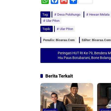
W
F
G
S
h
a
m
h
Tag:
a
Desa Polohungo
c
a
a
Hewan Melata
Ular Piton
t
e
i
r
Topik:
Ular Piton
s
b
l
e
A
o
Penulis: Bicaraa.com
Editor: Bicaraa.com
p
o
p
k
Peringati HUT RI Ke-79, Bendera 
Hiu Paus Botubarani, Bone Bolan
Berita Terkait