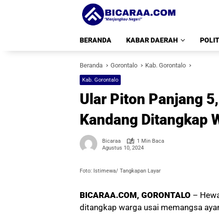
Langsung
ke
konten
BERANDA
KABAR DAERAH
POLIT
Beranda
Gorontalo
Kab. Gorontalo
Kab. Gorontalo
Ular Piton Panjang 
Kandang Ditangkap 
Bicaraa
1 Min Baca
Agustus 10, 2024
Foto: Istimewa/ Tangkapan Layar
BICARAA.COM, GORONTALO
– Hewan
ditangkap warga usai memangsa aya