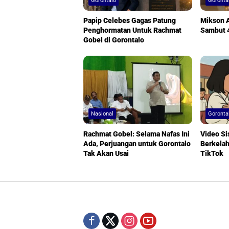
Gorontalo
Goronta
Papip Celebes Gagas Patung
Mikson A
Penghormatan Untuk Rachmat
Sambut 
Gobel di Gorontalo
Nasional
Goronta
Rachmat Gobel: Selama Nafas Ini
Video Si
Ada, Perjuangan untuk Gorontalo
Berkelahi
Tak Akan Usai
TikTok