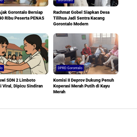
lo
Gorontalo
jak Gorontalo Bersiap
Rachmat Gobel Siapkan Desa
40 Ribu Peserta PENAS
Tilihua Jadi Sentra Kacang
Gorontalo Modern
lo
DPRD Gorontalo
swi SDN 2 Limboto
Komisi II Deprov Dukung Penuh
 Viral, Dipicu Sindiran
Koperasi Merah Putih di Kayu
Merah