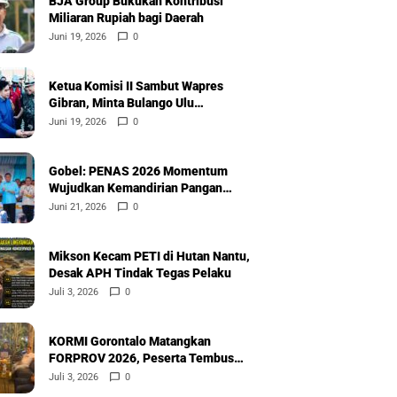
BJA Group Bukukan Kontribusi
Miliaran Rupiah bagi Daerah
Juni 19, 2026
0
Ketua Komisi II Sambut Wapres
Gibran, Minta Bulango Ulu
Diprioritaskan
Juni 19, 2026
0
Gobel: PENAS 2026 Momentum
Wujudkan Kemandirian Pangan
Nasional
Juni 21, 2026
0
Mikson Kecam PETI di Hutan Nantu,
Desak APH Tindak Tegas Pelaku
Juli 3, 2026
0
KORMI Gorontalo Matangkan
FORPROV 2026, Peserta Tembus
600
Juli 3, 2026
0