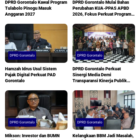
DPRD Gorontalo Kawal Program
DPRD Gorontalo Mulai Bahas
Tulabolo Pinogu Masuk
Perubahan KUA-PPAS APBD
Anggaran 2027
2026, Fokus Perkuat Program
Prioritas Daerah
DPRD Gorontalo
DPRD Gorontalo
Hamzah Idrus Usul Sistem
DPRD Gorontalo Perkuat
Pajak Digital Perkuat PAD
Sinergi Media Demi
Gorontalo
Transparansi Kinerja Publik
Berkualitas
DPRD Gorontalo
DPRD Gorontalo
Mikson: Investor dan BUMN
Kelangkaan BBM Jadi Masalah,