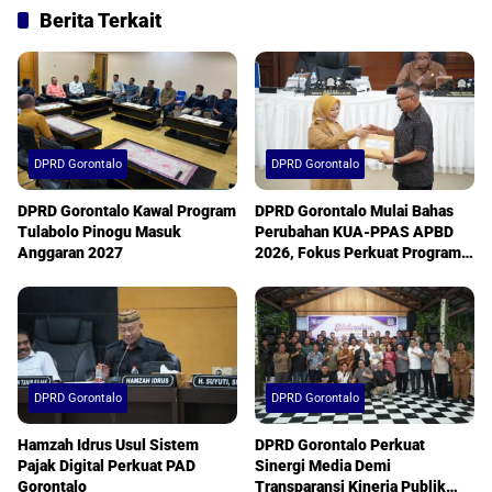
Berita Terkait
DPRD Gorontalo
DPRD Gorontalo
DPRD Gorontalo Kawal Program
DPRD Gorontalo Mulai Bahas
Tulabolo Pinogu Masuk
Perubahan KUA-PPAS APBD
Anggaran 2027
2026, Fokus Perkuat Program
Prioritas Daerah
DPRD Gorontalo
DPRD Gorontalo
Hamzah Idrus Usul Sistem
DPRD Gorontalo Perkuat
Pajak Digital Perkuat PAD
Sinergi Media Demi
Gorontalo
Transparansi Kinerja Publik