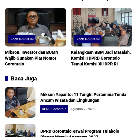
Berkualitas
DPRD Gorontalo
DPRD Gorontalo
Mikson: Investor dan BUMN
Kelangkaan BBM Jadi Masalah,
Wajib Gunakan Plat Nomor
Komisi II DPRD Gorontalo
Gorontalo
Temui Komisi XII DPR RI
Baca Juga
Mikson Yapanto: 11 Tangki Pertamina Tenda
Ancam Wisata dan Lingkungan
DPRD Gorontalo
Agustus 7, 2026
DPRD Gorontalo Kawal Program Tulabolo