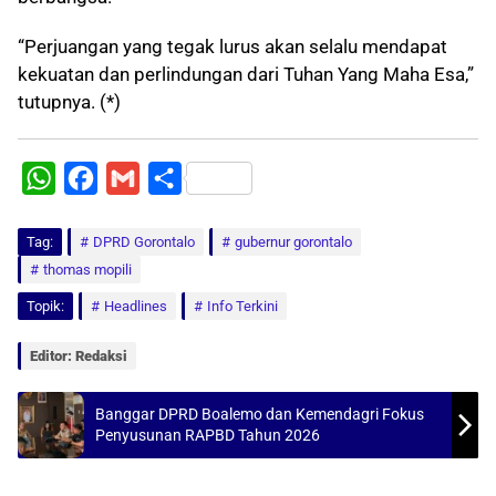
“Perjuangan yang tegak lurus akan selalu mendapat
kekuatan dan perlindungan dari Tuhan Yang Maha Esa,”
tutupnya. (*)
W
F
G
S
h
a
m
h
Tag:
a
DPRD Gorontalo
c
a
a
gubernur gorontalo
thomas mopili
t
e
i
r
Topik:
Headlines
Info Terkini
s
b
l
e
A
o
Editor: Redaksi
p
o
p
k
Banggar DPRD Boalemo dan Kemendagri Fokus
Penyusunan RAPBD Tahun 2026