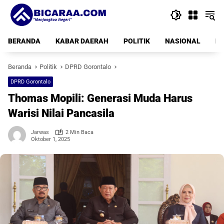
Langsung
ke
konten
BERANDA
KABAR DAERAH
POLITIK
NASIONAL
PE
Beranda
Politik
DPRD Gorontalo
DPRD Gorontalo
Thomas Mopili: Generasi Muda Harus
Warisi Nilai Pancasila
Jarwas
2 Min Baca
Oktober 1, 2025