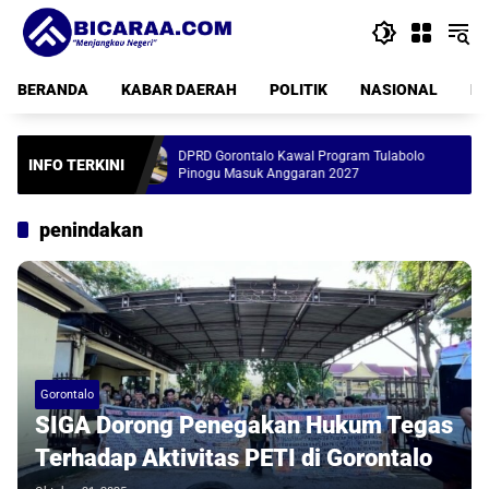
Langsung
ke
konten
BERANDA
KABAR DAERAH
POLITIK
NASIONAL
PE
 Tenda
DPRD Gorontalo Kawal Program Tulabolo
Ger
INFO TERKINI
Pinogu Masuk Anggaran 2027
Ram
penindakan
Gorontalo
SIGA Dorong Penegakan Hukum Tegas
Terhadap Aktivitas PETI di Gorontalo