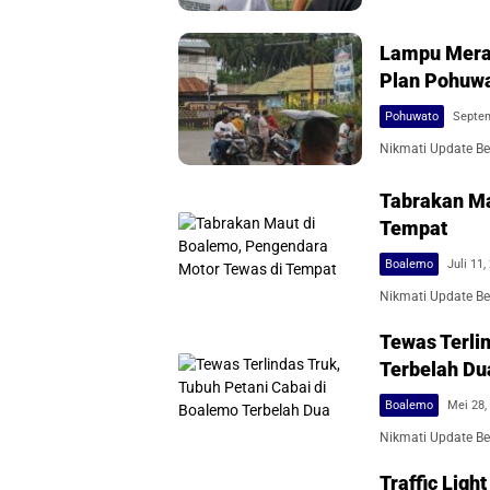
Lampu Merah
Plan Pohuw
Pohuwato
Septem
Nikmati Update Ber
Tabrakan Ma
Tempat
Boalemo
Juli 11,
Nikmati Update Ber
Tewas Terli
Terbelah Du
Boalemo
Mei 28,
Nikmati Update Ber
Traffic Lig