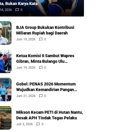
ta, Bukan Karya Kata
18, 2026
0
BJA Group Bukukan Kontribusi
Miliaran Rupiah bagi Daerah
Juni 19, 2026
0
Ketua Komisi II Sambut Wapres
Gibran, Minta Bulango Ulu
Diprioritaskan
Juni 19, 2026
0
Gobel: PENAS 2026 Momentum
Wujudkan Kemandirian Pangan
Nasional
Juni 21, 2026
0
Mikson Kecam PETI di Hutan Nantu,
Desak APH Tindak Tegas Pelaku
Juli 3, 2026
0