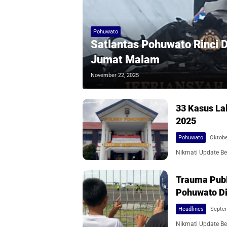
Pohuwato
Satlantas Pohuwato Rinci D
Jumat Malam
November 22, 2025
33 Kasus La
2025
Pohuwato
Oktobe
Nikmati Update Ber
Trauma Pub
Pohuwato Di
Headlines
Septem
Nikmati Update Ber