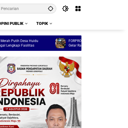
OPINI PUBLIK
TOPIK
tih Desa Huidu
FORPROV Boalemo Sukses, KORMI Gorontalo
pi Fasilitas
Gelar Rapat Evaluasi Menyeluruh