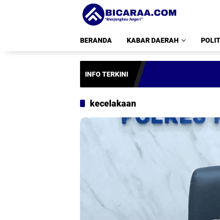
Langsung
ke
konten
BERANDA
KABAR DAERAH
POLIT
INFO TERKINI
kecelakaan