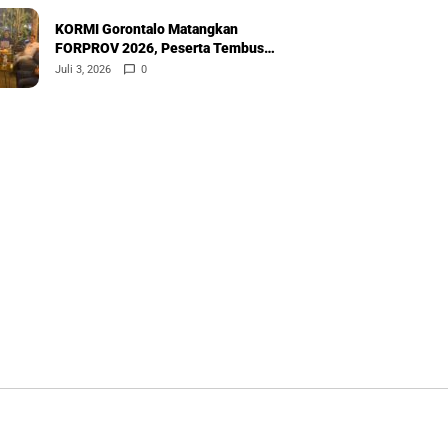
KORMI Gorontalo Matangkan
FORPROV 2026, Peserta Tembus
600
Juli 3, 2026
0