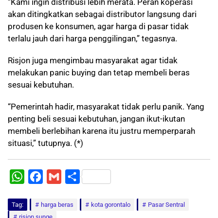
“Kami ingin distribusi lebih merata. Peran koperasi
akan ditingkatkan sebagai distributor langsung dari
produsen ke konsumen, agar harga di pasar tidak
terlalu jauh dari harga penggilingan,” tegasnya.
Risjon juga mengimbau masyarakat agar tidak
melakukan panic buying dan tetap membeli beras
sesuai kebutuhan.
“Pemerintah hadir, masyarakat tidak perlu panik. Yang
penting beli sesuai kebutuhan, jangan ikut-ikutan
membeli berlebihan karena itu justru memperparah
situasi,” tutupnya. (*)
W
F
G
S
h
a
m
h
Tag:
a
harga beras
c
a
a
kota gorontalo
Pasar Sentral
risjon sunge