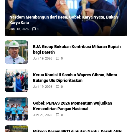
Nasdem Membangun dari Desa, Gobel: Karya Nyata, Bukan
Karya Kata
Juni 18, 2026
0
BJA Group Bukukan Kontribusi Miliaran Rupiah
bagi Daerah
Juni 19, 2026
0
Ketua Komisi II Sambut Wapres Gibran, Minta
Bulango Ulu Diprioritaskan
Juni 19, 2026
0
Gobel: PENAS 2026 Momentum Wujudkan
Kemandirian Pangan Nasional
Juni 21, 2026
0
Mikson Kecam PETI di Hutan Nantu, Desak APH