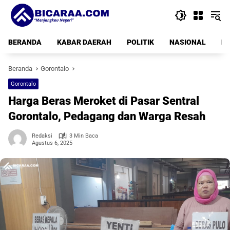
Langsung
ke
konten
BERANDA
KABAR DAERAH
POLITIK
NASIONAL
PE
Beranda
Gorontalo
Gorontalo
Harga Beras Meroket di Pasar Sentral
Gorontalo, Pedagang dan Warga Resah
Redaksi
3 Min Baca
Agustus 6, 2025