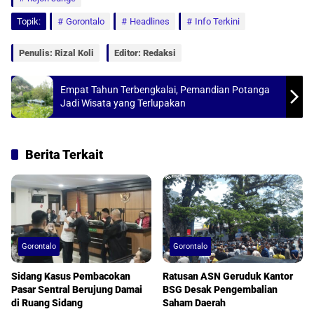
t
e
i
r
Topik:
Gorontalo
Headlines
Info Terkini
s
b
l
e
A
o
Penulis: Rizal Koli
Editor: Redaksi
p
o
p
k
Empat Tahun Terbengkalai, Pemandian Potanga
Jadi Wisata yang Terlupakan
Berita Terkait
Gorontalo
Gorontalo
Sidang Kasus Pembacokan
Ratusan ASN Geruduk Kantor
Pasar Sentral Berujung Damai
BSG Desak Pengembalian
di Ruang Sidang
Saham Daerah