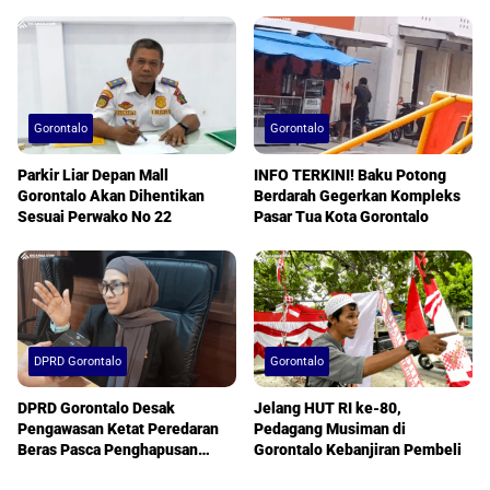
Gorontalo
Gorontalo
Parkir Liar Depan Mall
INFO TERKINI! Baku Potong
Gorontalo Akan Dihentikan
Berdarah Gegerkan Kompleks
Sesuai Perwako No 22
Pasar Tua Kota Gorontalo
DPRD Gorontalo
Gorontalo
DPRD Gorontalo Desak
Jelang HUT RI ke-80,
Pengawasan Ketat Peredaran
Pedagang Musiman di
Beras Pasca Penghapusan
Gorontalo Kebanjiran Pembeli
Kategori