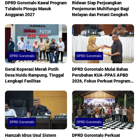
DPRD Gorontalo Kawal Program
Ridwan Siap Perjuangkan
Tulabolo Pinogu Masuk
Penjemuran Multifungsi Bagi
Anggaran 2027
Nelayan dan Petani Cengkeh
DPRD Gorontalo
DPRD Gorontalo
Gerai Koperasi Merah Putih
DPRD Gorontalo Mulai Bahas
Desa Huidu Rampung, Tinggal
Perubahan KUA-PPAS APBD
Lengkapi Fasilitas
2026, Fokus Perkuat Program
Prioritas Daerah
DPRD Gorontalo
DPRD Gorontalo
Hamzah Idrus Usul Sistem
DPRD Gorontalo Perkuat