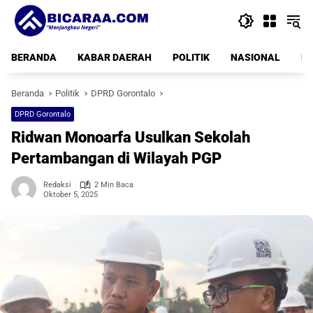
Langsung
ke
konten
BERANDA
KABAR DAERAH
POLITIK
NASIONAL
PE
Beranda
Politik
DPRD Gorontalo
DPRD Gorontalo
Ridwan Monoarfa Usulkan Sekolah
Pertambangan di Wilayah PGP
Redaksi
2 Min Baca
Oktober 5, 2025