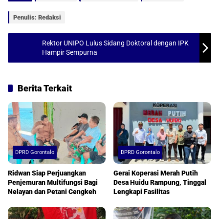
p
o
Penulis: Redaksi
p
k
Rektor UNIPO Lulus Sidang Doktoral dengan IPK
Hampir Sempurna
Berita Terkait
DPRD Gorontalo
DPRD Gorontalo
Ridwan Siap Perjuangkan
Gerai Koperasi Merah Putih
Penjemuran Multifungsi Bagi
Desa Huidu Rampung, Tinggal
Nelayan dan Petani Cengkeh
Lengkapi Fasilitas