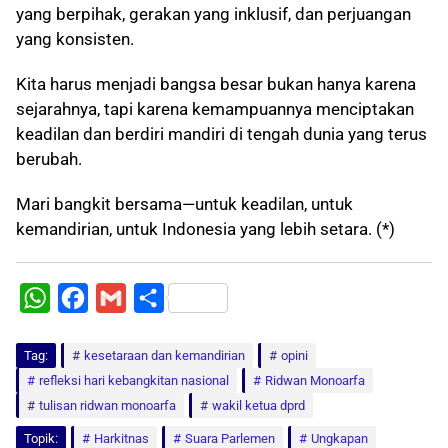
yang berpihak, gerakan yang inklusif, dan perjuangan
yang konsisten.
Kita harus menjadi bangsa besar bukan hanya karena
sejarahnya, tapi karena kemampuannya menciptakan
keadilan dan berdiri mandiri di tengah dunia yang terus
berubah.
Mari bangkit bersama—untuk keadilan, untuk
kemandirian, untuk Indonesia yang lebih setara. (*)
W
F
G
S
h
a
m
h
Tag:
a
kesetaraan dan kemandirian
c
a
a
opini
refleksi hari kebangkitan nasional
Ridwan Monoarfa
t
e
i
r
tulisan ridwan monoarfa
wakil ketua dprd
s
b
l
e
Topik:
Harkitnas
Suara Parlemen
Ungkapan
A
o