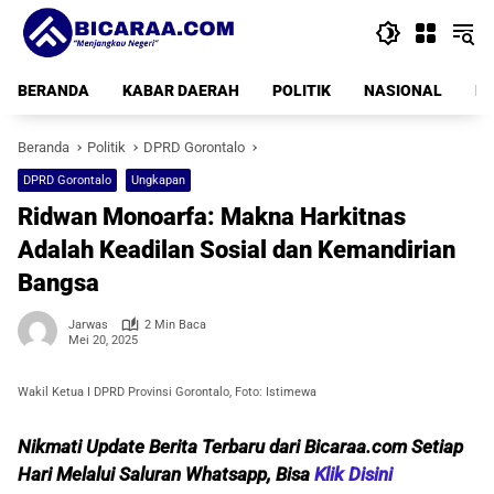
Langsung
ke
konten
BERANDA
KABAR DAERAH
POLITIK
NASIONAL
PE
Beranda
Politik
DPRD Gorontalo
DPRD Gorontalo
Ungkapan
Ridwan Monoarfa: Makna Harkitnas
Adalah Keadilan Sosial dan Kemandirian
Bangsa
Jarwas
2 Min Baca
Mei 20, 2025
Wakil Ketua I DPRD Provinsi Gorontalo, Foto: Istimewa
Nikmati Update Berita Terbaru dari Bicaraa.com Setiap
Hari Melalui Saluran Whatsapp, Bisa
Klik Disini