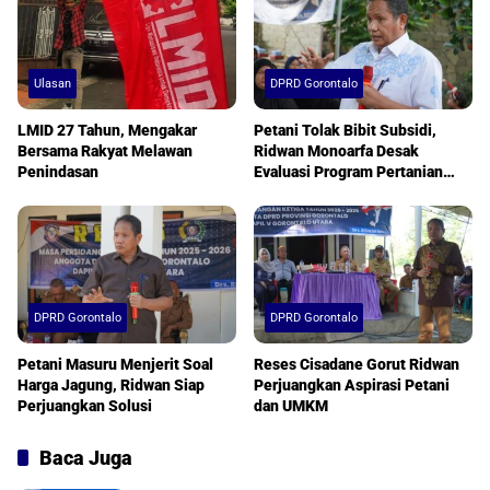
Ulasan
DPRD Gorontalo
LMID 27 Tahun, Mengakar
Petani Tolak Bibit Subsidi,
Bersama Rakyat Melawan
Ridwan Monoarfa Desak
Penindasan
Evaluasi Program Pertanian
Segera
DPRD Gorontalo
DPRD Gorontalo
Petani Masuru Menjerit Soal
Reses Cisadane Gorut Ridwan
Harga Jagung, Ridwan Siap
Perjuangkan Aspirasi Petani
Perjuangkan Solusi
dan UMKM
Baca Juga