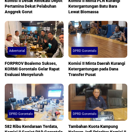
Komisi II Desak Relokasi Depot
Komisi II Minta PLN Kurangi
Pertamina Dekat Pelabuhan
Ketergantungan Batu Bara
Anggrek Gorut
Lewat Biomassa
Advertorial
DPRD Gorontalo
FORPROV Boalemo Sukses,
Komisi II Minta Daerah Kurangi
KORMI Gorontalo Gelar Rapat
Ketergantungan pada Dana
Evaluasi Menyeluruh
Transfer Pusat
DPRD Gorontalo
DPRD Gorontalo
582 Ribu Kendaraan Terdata,
Tambahan Kuota Kampung