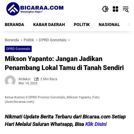
Langsung
ke
konten
BERANDA
KABAR DAERAH
POLITIK
NASIONAL
PE
Beranda
Politik
DPRD Gorontalo
DPRD Gorontalo
Mikson Yapanto: Jangan Jadikan
Penambang Lokal Tamu di Tanah Sendiri
Redaksi
2 Min Baca
Mei 14, 2025
Ketua Komisi II DPRD Provinsi Gorontalo, Mikson Yapanto, Foto:
(Aset/bicaraa.com).
Nikmati Update Berita Terbaru dari Bicaraa.com Setiap
Hari Melalui Saluran Whatsapp, Bisa
Klik Disini