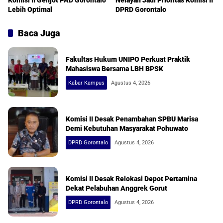
Komisi II Genjot PAD Gorontalo
Nelayan Jadi Prioritas Komisi II
Lebih Optimal
DPRD Gorontalo
Baca Juga
Fakultas Hukum UNIPO Perkuat Praktik
Mahasiswa Bersama LBH BPSK
Kabar Kampus
Agustus 4, 2026
Komisi II Desak Penambahan SPBU Marisa
Demi Kebutuhan Masyarakat Pohuwato
DPRD Gorontalo
Agustus 4, 2026
Komisi II Desak Relokasi Depot Pertamina
Dekat Pelabuhan Anggrek Gorut
DPRD Gorontalo
Agustus 4, 2026