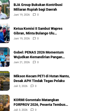
BJA Group Bukukan Kontribusi
Miliaran Rupiah bagi Daerah
Juni 19, 2026
0
Ketua Komisi II Sambut Wapres
Gibran, Minta Bulango Ulu
Diprioritaskan
Juni 19, 2026
0
Gobel: PENAS 2026 Momentum
Wujudkan Kemandirian Pangan
Nasional
Juni 21, 2026
0
Mikson Kecam PETI di Hutan Nantu,
Desak APH Tindak Tegas Pelaku
Juli 3, 2026
0
KORMI Gorontalo Matangkan
FORPROV 2026, Peserta Tembus
600
Juli 3, 2026
0