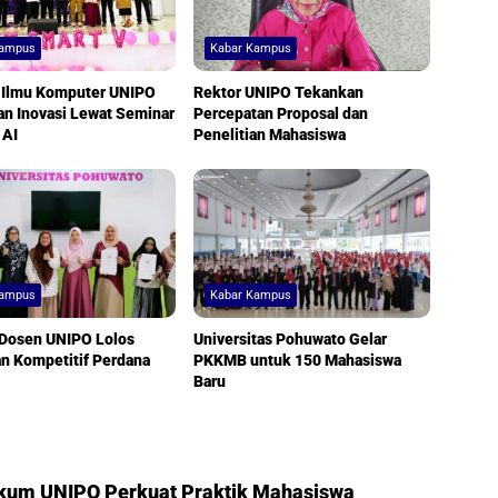
Kampus
Kabar Kampus
s Ilmu Komputer UNIPO
Rektor UNIPO Tekankan
n Inovasi Lewat Seminar
Percepatan Proposal dan
 AI
Penelitian Mahasiswa
Kampus
Kabar Kampus
 Dosen UNIPO Lolos
Universitas Pohuwato Gelar
an Kompetitif Perdana
PKKMB untuk 150 Mahasiswa
Baru
kum UNIPO Perkuat Praktik Mahasiswa