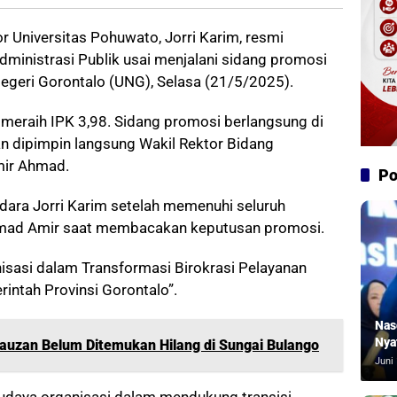
r Universitas Pohuwato, Jorri Karim, resmi
ministrasi Publik usai menjalani sidang promosi
Negeri Gorontalo (UNG), Selasa (21/5/2025).
n meraih IPK 3,98. Sidang promosi berlangsung di
n dipimpin langsung Wakil Rektor Bidang
ir Ahmad.
Po
ara Jorri Karim setelah memenuhi seluruh
mad Amir saat membacakan keputusan promosi.
nisasi dalam Transformasi Birokrasi Pelayanan
intah Provinsi Gorontalo”.
Nas
Nya
Fauzan Belum Ditemukan Hilang di Sungai Bulango
Juni 