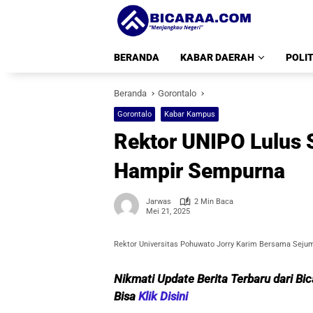
Langsung
ke
konten
BERANDA
KABAR DAERAH
POLIT
Beranda
Gorontalo
Gorontalo
Kabar Kampus
Rektor UNIPO Lulus 
Hampir Sempurna
Jarwas
2 Min Baca
Mei 21, 2025
Rektor Universitas Pohuwato Jorry Karim Bersama Sejuml
Nikmati Update Berita Terbaru dari Bi
Bisa
Klik Disini