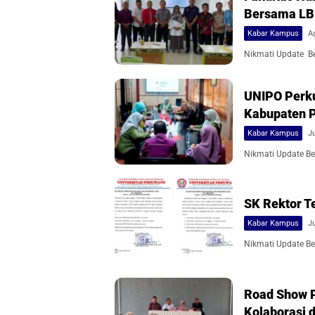
Bersama L
Kabar Kampus
A
Nikmati Update Ber
UNIPO Perk
Kabupaten 
Kabar Kampus
Ju
Nikmati Update Ber
SK Rektor T
Kabar Kampus
Ju
Nikmati Update Ber
Road Show P
Kolaborasi 