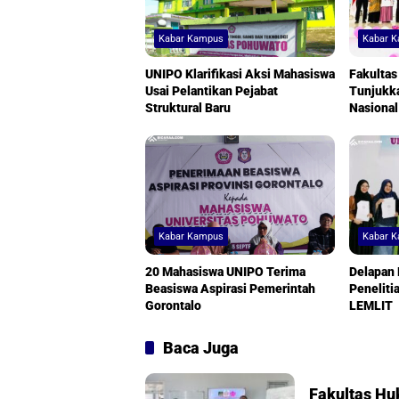
Kabar Kampus
Kabar 
UNIPO Klarifikasi Aksi Mahasiswa
Fakulta
Usai Pelantikan Pejabat
Tunjukka
Struktural Baru
Nasional
Kabar Kampus
Kabar 
20 Mahasiswa UNIPO Terima
Delapan
Beasiswa Aspirasi Pemerintah
Peneliti
Gorontalo
LEMLIT
Baca Juga
Fakultas Hu