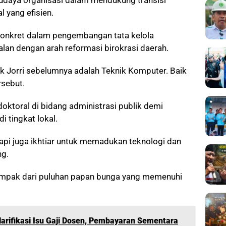
budaya organisasi dalam mendukung transisi
l yang efisien.
 konkret dalam pengembangan tata kelola
alan dengan arah reformasi birokrasi daerah.
k Jorri sebelumnya adalah Teknik Komputer. Baik
rsebut.
oktoral di bidang administrasi publik demi
i tingkat lokal.
tapi juga ikhtiar untuk memadukan teknologi dan
ng.
ampak dari puluhan papan bunga yang memenuhi
larifikasi Isu Gaji Dosen, Pembayaran Sementara