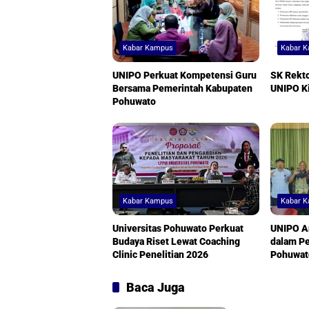
Kabar Kampus
Kabar 
UNIPO Perkuat Kompetensi Guru
SK Rekto
Bersama Pemerintah Kabupaten
UNIPO Ki
Pohuwato
Kabar Kampus
Kabar 
Universitas Pohuwato Perkuat
UNIPO Am
Budaya Riset Lewat Coaching
dalam P
Clinic Penelitian 2026
Pohuwat
Baca Juga