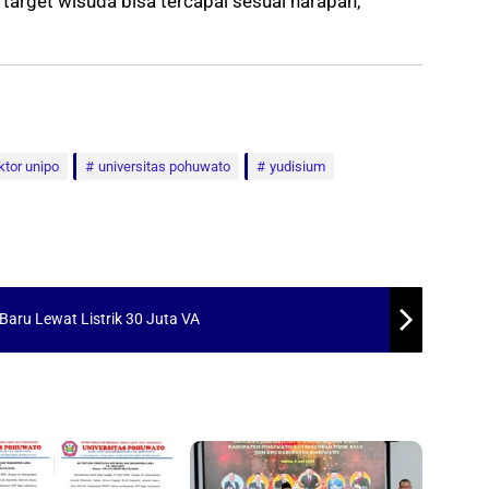
 target wisuda bisa tercapai sesuai harapan,”
ktor unipo
universitas pohuwato
yudisium
Baru Lewat Listrik 30 Juta VA