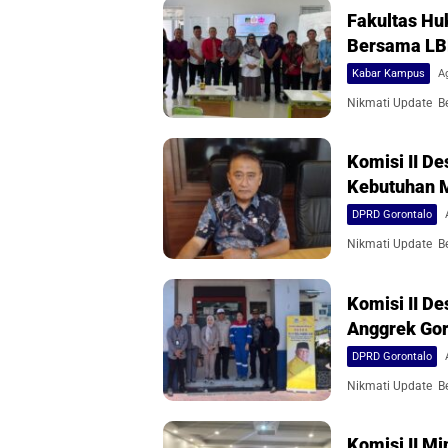
Fakultas Hu
Bersama L
Kabar Kampus
A
Nikmati Update Ber
Komisi II 
Kebutuhan 
DPRD Gorontalo
Nikmati Update Ber
Komisi II D
Anggrek Gor
DPRD Gorontalo
Nikmati Update Ber
Komisi II M