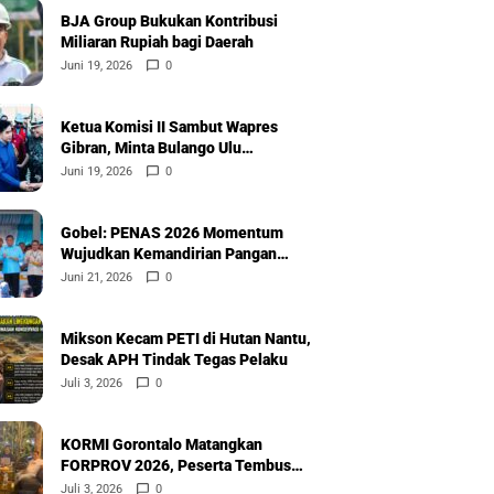
BJA Group Bukukan Kontribusi
Miliaran Rupiah bagi Daerah
Juni 19, 2026
0
Ketua Komisi II Sambut Wapres
Gibran, Minta Bulango Ulu
Diprioritaskan
Juni 19, 2026
0
Gobel: PENAS 2026 Momentum
Wujudkan Kemandirian Pangan
Nasional
Juni 21, 2026
0
Mikson Kecam PETI di Hutan Nantu,
Desak APH Tindak Tegas Pelaku
Juli 3, 2026
0
KORMI Gorontalo Matangkan
FORPROV 2026, Peserta Tembus
600
Juli 3, 2026
0