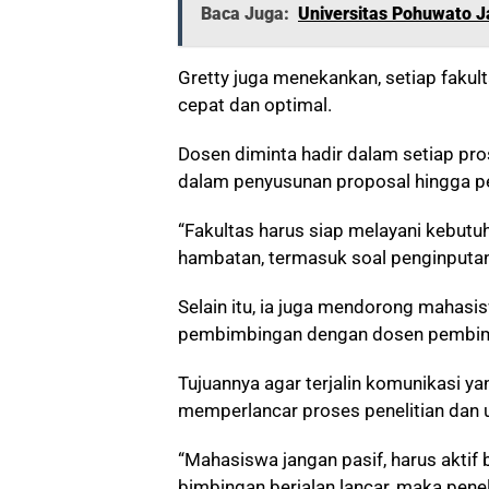
Baca Juga:
Universitas Pohuwato J
Gretty juga menekankan, setiap faku
cepat dan optimal.
Dosen diminta hadir dalam setiap pr
dalam penyusunan proposal hingga pe
“Fakultas harus siap melayani kebutu
hambatan, termasuk soal penginputan n
Selain itu, ia juga mendorong mahasi
pembimbingan dengan dosen pembim
Tujuannya agar terjalin komunikasi y
memperlancar proses penelitian dan uj
“Mahasiswa jangan pasif, harus akti
bimbingan berjalan lancar, maka penel