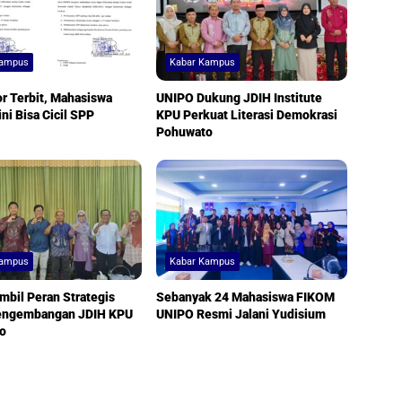
Kampus
Kabar Kampus
r Terbit, Mahasiswa
UNIPO Dukung JDIH Institute
ni Bisa Cicil SPP
KPU Perkuat Literasi Demokrasi
Pohuwato
Kampus
Kabar Kampus
bil Peran Strategis
Sebanyak 24 Mahasiswa FIKOM
engembangan JDIH KPU
UNIPO Resmi Jalani Yudisium
o