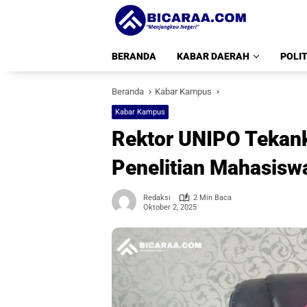
Langsung
ke
konten
BERANDA
KABAR DAERAH
POLIT
Beranda
Kabar Kampus
Kabar Kampus
Rektor UNIPO Tekank
Penelitian Mahasisw
Redaksi
2 Min Baca
Oktober 2, 2025