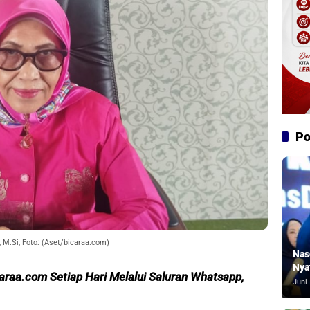
Po
., M.Si, Foto: (Aset/bicaraa.com)
Nas
Nya
araa.com Setiap Hari Melalui S
aluran Whatsapp,
Juni 