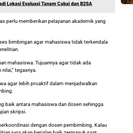
adi Lokasi Evaluasi Tanam Cabai dan B2SA
ltas perlu memberikan pelayanan akademik yang
oses bimbingan agar mahasiswa tidak terkendala
nelitian.
han mahasiswa. Tujuannya agar tidak ada
ilai,” tegasnya.
swa agar lebih proaktif dalam menjadwalkan
bing.
ang baik antara mahasiswa dan dosen sehingga
ian skripsi.
f berkoordinasi dengan dosen pembimbing. Kalau
itian juga akan berjalan baik, termasuk saat