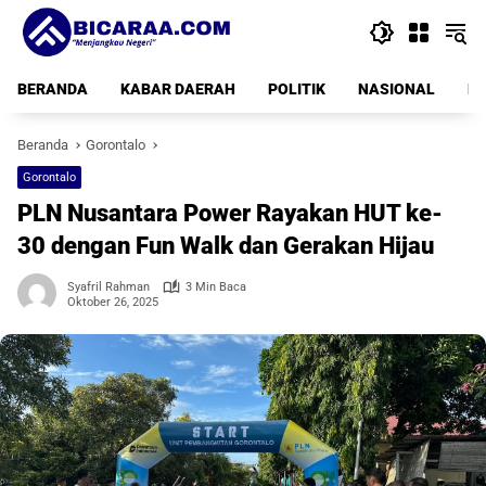
Langsung
ke
konten
BERANDA
KABAR DAERAH
POLITIK
NASIONAL
PE
Beranda
Gorontalo
Gorontalo
PLN Nusantara Power Rayakan HUT ke-
30 dengan Fun Walk dan Gerakan Hijau
Syafril Rahman
3 Min Baca
Oktober 26, 2025