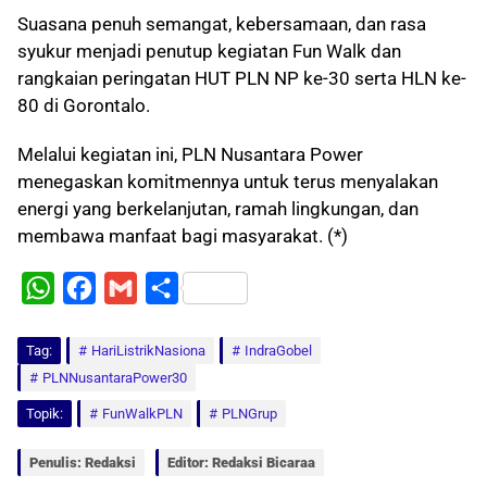
Suasana penuh semangat, kebersamaan, dan rasa
syukur menjadi penutup kegiatan Fun Walk dan
rangkaian peringatan HUT PLN NP ke-30 serta HLN ke-
80 di Gorontalo.
Melalui kegiatan ini, PLN Nusantara Power
menegaskan komitmennya untuk terus menyalakan
energi yang berkelanjutan, ramah lingkungan, dan
membawa manfaat bagi masyarakat. (*)
W
F
G
S
h
a
m
h
Tag:
a
HariListrikNasiona
c
a
a
IndraGobel
PLNNusantaraPower30
t
e
i
r
Topik:
FunWalkPLN
PLNGrup
s
b
l
e
A
o
Penulis: Redaksi
Editor: Redaksi Bicaraa
p
o