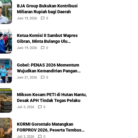
BJA Group Bukukan Kontribusi
Miliaran Rupiah bagi Daerah
Juni 19, 2026
0
Ketua Komisi II Sambut Wapres
Gibran, Minta Bulango Ulu
Diprioritaskan
Juni 19, 2026
0
Gobel: PENAS 2026 Momentum
Wujudkan Kemandirian Pangan
Nasional
Juni 21, 2026
0
Mikson Kecam PETI di Hutan Nantu,
Desak APH Tindak Tegas Pelaku
Juli 3, 2026
0
KORMI Gorontalo Matangkan
FORPROV 2026, Peserta Tembus
600
Juli 3, 2026
0