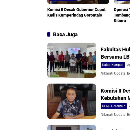
Komisi II Desak Gubernur Copot
Operasi
Kadis Kumperindag Gorontalo
Tambang 
Diburu
Baca Juga
Fakultas Hu
Bersama L
Kabar Kampus
A
Nikmati Update Ber
Komisi II 
Kebutuhan 
DPRD Gorontalo
Nikmati Update Ber