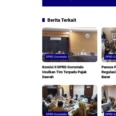
p
k
Berita Terkait
DPRD Gorontalo
DPRD Go
Komisi II DPRD Gorontalo
Pansus 
Usulkan Tim Terpadu Pajak
Regulasi
Daerah
Barat
DPRD Gorontalo
DPRD Go