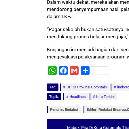
Dalam waktu dekat, mereka akan meng
mendorong penyempurnaan hasil pel
dalam LKPJ.
“Pagar sekolah bukan satu-satunya in
mendukung proses belajar mengajar,”
Kunjungan ini menjadi bagian dari s
mengevaluasi pelaksanaan program yan
W
F
G
S
h
a
m
h
Tag:
a
DPRD Provinsi Gorontalo
c
a
a
limbot
t
e
i
r
Topik:
Headlines
Info Terkini
s
b
l
e
Penulis: Redaksi
Editor: Redaksi Bicaraa
A
o
p
o
Mabuk, Pria Di Kota Gorontalo Ti