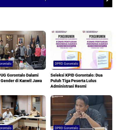
rontalo
DPRD Gorontalo
PUG Gorontalo Dalami
Seleksi KPID Gorontalo: Dua
 Gender di Kanwil Jawa
Puluh Tiga Peserta Lulus
Administrasi Resmi
rontalo
DPRD Gorontalo