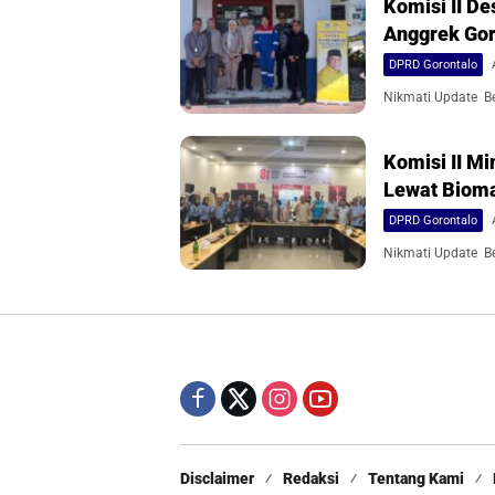
Komisi II D
Anggrek Gor
DPRD Gorontalo
Nikmati Update Ber
Komisi II M
Lewat Biom
DPRD Gorontalo
Nikmati Update Ber
Disclaimer
Redaksi
Tentang Kami