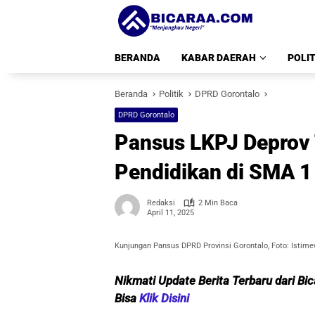
Langsung
ke
konten
BERANDA
KABAR DAERAH
POLIT
Beranda
Politik
DPRD Gorontalo
DPRD Gorontalo
Pansus LKPJ Deprov
Pendidikan di SMA 1
Redaksi
2 Min Baca
April 11, 2025
Kunjungan Pansus DPRD Provinsi Gorontalo, Foto: Istim
Nikmati Update Berita Terbaru dari Bi
Bisa
Klik Disini