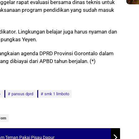
gelar rapat evaluasi bersama dinas teknis untuk
aksanaan program pendidikan yang sudah masuk
dikator. Lingkungan belajar juga harus nyaman dan
 pungkas Yeyen.
erangkaian agenda DPRD Provinsi Gorontalo dalam
g dibiayai dari APBD tahun berjalan. (*)
o
pansus dprd
smk 1 limboto
.com
kam Teman Pakai Pisau Dapur