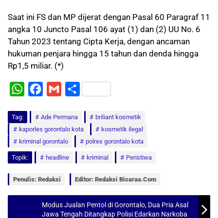
Saat ini FS dan MP dijerat dengan Pasal 60 Paragraf 11
angka 10 Juncto Pasal 106 ayat (1) dan (2) UU No. 6
Tahun 2023 tentang Cipta Kerja, dengan ancaman
hukuman penjara hingga 15 tahun dan denda hingga
Rp1,5 miliar. (*)
W
F
G
S
h
a
m
h
Tag:
a
Ade Permana
c
a
a
briliant kosmetik
kaporles gorontalo kota
kosmetik ilegal
t
e
i
r
kriminal gorontalo
polres gorontalo kota
s
b
l
e
Topik:
headline
kriminal
Peristiwa
A
o
p
o
Penulis: Redaksi
Editor: Redaksi Bicaraa.com
p
k
Modus Jualan Pentol di Gorontalo, Dua Pria Asal
Jawa Tengah Ditangkap Polisi Edarkan Narkoba