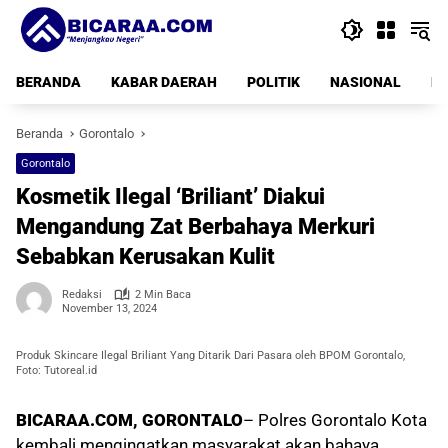
Langsung
ke
konten
BERANDA
KABAR DAERAH
POLITIK
NASIONAL
PE
Beranda
Gorontalo
Gorontalo
Kosmetik Ilegal ‘Briliant’ Diakui
Mengandung Zat Berbahaya Merkuri
Sebabkan Kerusakan Kulit
Redaksi
2 Min Baca
November 13, 2024
Produk Skincare Ilegal Briliant Yang Ditarik Dari Pasara oleh BPOM Gorontalo,
Foto: Tutoreal.id
BICARAA.COM, GORONTALO
– Polres Gorontalo Kota
kembali mengingatkan masyarakat akan bahaya