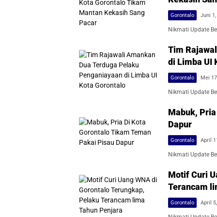
Gorontalo
Juni 1
Nikmati Update Ber
Tim Rajawal
di Limba UI 
Gorontalo
Mei 17
Nikmati Update Ber
Mabuk, Pria
Dapur
Gorontalo
April 1
Nikmati Update Ber
Motif Curi 
Terancam li
Gorontalo
April 5