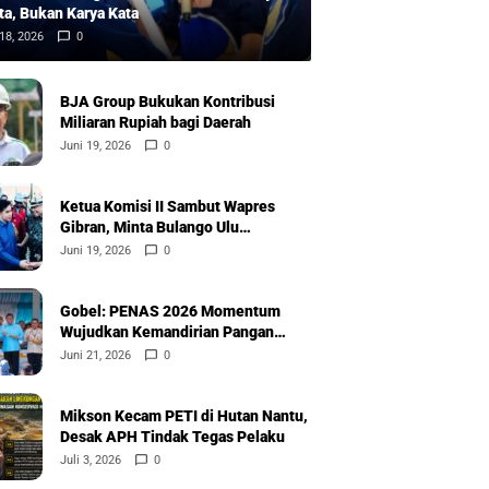
ta, Bukan Karya Kata
18, 2026
0
BJA Group Bukukan Kontribusi
Miliaran Rupiah bagi Daerah
Juni 19, 2026
0
Ketua Komisi II Sambut Wapres
Gibran, Minta Bulango Ulu
Diprioritaskan
Juni 19, 2026
0
Gobel: PENAS 2026 Momentum
Wujudkan Kemandirian Pangan
Nasional
Juni 21, 2026
0
Mikson Kecam PETI di Hutan Nantu,
Desak APH Tindak Tegas Pelaku
Juli 3, 2026
0