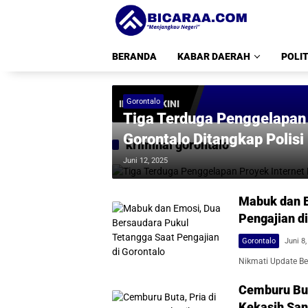
Langsung
ke
konten
BERANDA
KABAR DAERAH
POLIT
Gorontalo
INFO TERKINI
Tiga Terduga Penggelapan P
Gorontalo Ditangkap Polisi
kriminal gorontalo
Juni 12, 2025
Mabuk dan E
Pengajian di
Gorontalo
Juni 8
Nikmati Update Ber
Cemburu But
Kekasih San