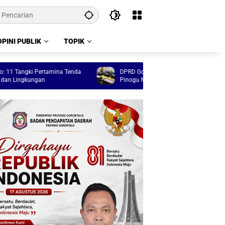
OPINI PUBLIK
TOPIK
Tangki Pertamina Tenda
DPRD Gorontalo Kawal Program Tulabolo
ingkungan
Pinogu Masuk Anggaran 2027