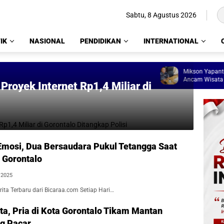
Sabtu, 8 Agustus 2026
IK
NASIONAL
PENDIDIKAN
INTERNATIONAL
Mikson Yapanto: 11 
Ancam Wisata dan L
royek Internet Rp1,4 Miliar di
mosi, Dua Bersaudara Pukul Tetangga Saat
 Gorontalo
, 2025
ita Terbaru dari Bicaraa.com Setiap Hari…
a, Pria di Kota Gorontalo Tikam Mantan
g Pacar