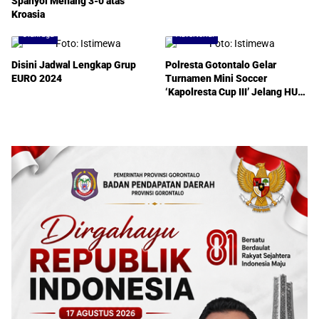
Spanyol Menang 3-0 atas
Kroasia
Olahraga
Advertorial
Disini Jadwal Lengkap Grup
Polresta Gotontalo Gelar
EURO 2024
Turnamen Mini Soccer
‘Kapolresta Cup III’ Jelang HUT
Bhayangkara ke-78