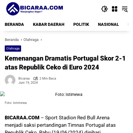
Langsung
ke
konten
BERANDA
KABAR DAERAH
POLITIK
NASIONAL
PE
Beranda
Olahraga
Olahraga
Kemenangan Dramatis Portugal Skor 2-1
atas Republik Ceko di Euro 2024
Bicaraa
2 Min Baca
Juni 19, 2024
Foto: Istimewa
BICARAA.COM
– Sport Stadion Red Bull Arena
menjadi saksi pertandingan Timnas Portugal atas
Republik Ceko. Rabu (19/06/2024) dinihari.