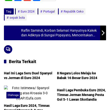
h
a
m
h
Tag:
a
Euro 2024
c
a
a
Portugal
Republik Ceko
sepak bola
t
e
i
r
s
b
l
e
Raflin Samindi, Korban Selamat Hanyutnya Kakek
A
o
dan Adiknya di Sungai Popayato, Menceritakan
Kejadian Sebenarnya, Faktanya Menyedihkan
p
o
p
k
Berita Terkait
Olahraga
Olahraga
Hari Ini Laga Seru Duel Spanyol
8 Negara Lolos Melaju ke
vs Jerman di Euro 2024
Babak 16 Besar Euro 2024
Olahraga
Hasil Laga Pembuka Euro 2024,
Timnas Jerman Menang Pesta
Olahraga
Gol 5-1 Lawan Skotlandia
Hasil Laga Euro 2024, Timnas