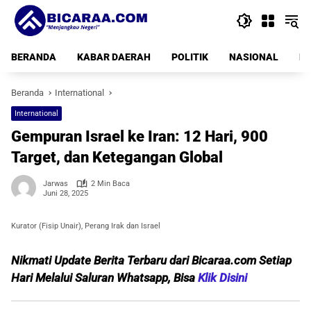
Langsung
ke
konten
BERANDA
KABAR DAERAH
POLITIK
NASIONAL
PE
Beranda
International
International
Gempuran Israel ke Iran: 12 Hari, 900
Target, dan Ketegangan Global
Jarwas
2 Min Baca
Juni 28, 2025
Kurator (Fisip Unair), Perang Irak dan Israel
Nikmati Update Berita Terbaru dari Bicaraa.com Setiap
Hari Melalui Saluran Whatsapp, Bisa
Klik Disini