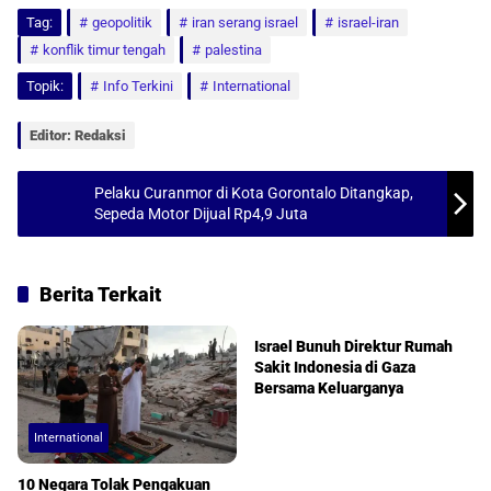
Tag:
a
geopolitik
c
a
a
iran serang israel
israel-iran
konflik timur tengah
palestina
t
e
i
r
Topik:
Info Terkini
International
s
b
l
e
A
o
Editor: Redaksi
p
o
p
k
Pelaku Curanmor di Kota Gorontalo Ditangkap,
Sepeda Motor Dijual Rp4,9 Juta
Berita Terkait
International
Israel Bunuh Direktur Rumah
Sakit Indonesia di Gaza
Bersama Keluarganya
International
10 Negara Tolak Pengakuan