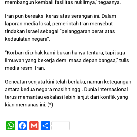
membangun kembali fasilitas nuklirnya,” tegasnya.
Iran pun bereaksi keras atas serangan ini. Dalam
laporan media lokal, pemerintah Iran menyebut
tindakan Israel sebagai “pelanggaran berat atas
kedaulatan negara”.
“Korban di pihak kami bukan hanya tentara, tapi juga
ilmuwan yang bekerja demi masa depan bangsa,” tulis
media resmi Iran.
Gencatan senjata kini telah berlaku, namun ketegangan
antara kedua negara masih tinggi. Dunia internasional
terus memantau eskalasi lebih lanjut dari konflik yang
kian memanas ini. (*)
W
F
G
S
h
a
m
h