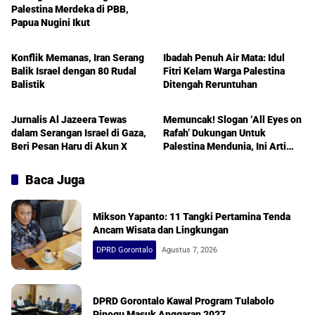
Palestina Merdeka di PBB,
Papua Nugini Ikut
International
Humanitarian
Konflik Memanas, Iran Serang
Ibadah Penuh Air Mata: Idul
Balik Israel dengan 80 Rudal
Fitri Kelam Warga Palestina
Balistik
Ditengah Reruntuhan
International
International
Jurnalis Al Jazeera Tewas
Memuncak! Slogan ‘All Eyes on
dalam Serangan Israel di Gaza,
Rafah’ Dukungan Untuk
Beri Pesan Haru di Akun X
Palestina Mendunia, Ini Arti
dan Asal Usulnya
Baca Juga
Mikson Yapanto: 11 Tangki Pertamina Tenda
Ancam Wisata dan Lingkungan
DPRD Gorontalo
Agustus 7, 2026
DPRD Gorontalo Kawal Program Tulabolo
Pinogu Masuk Anggaran 2027