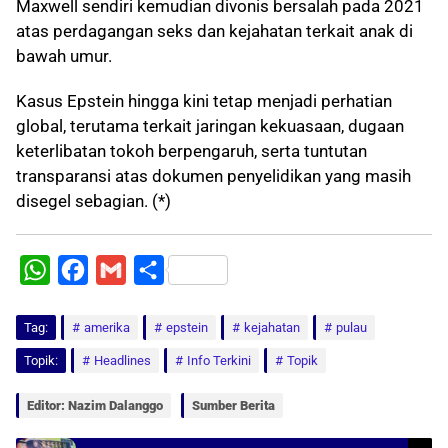
Maxwell sendiri kemudian divonis bersalah pada 2021
atas perdagangan seks dan kejahatan terkait anak di
bawah umur.
Kasus Epstein hingga kini tetap menjadi perhatian
global, terutama terkait jaringan kekuasaan, dugaan
keterlibatan tokoh berpengaruh, serta tuntutan
transparansi atas dokumen penyelidikan yang masih
disegel sebagian. (*)
W
F
G
S
h
a
m
h
Tag:
a
amerika
c
a
a
epstein
kejahatan
pulau
t
e
i
r
Topik:
Headlines
Info Terkini
Topik
s
b
l
e
Editor: Nazim Dalanggo
Sumber Berita
A
o