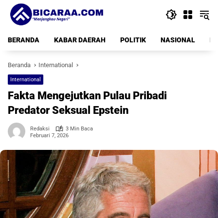
Langsung
ke
konten
BERANDA
KABAR DAERAH
POLITIK
NASIONAL
PE
Beranda
International
International
Fakta Mengejutkan Pulau Pribadi
Predator Seksual Epstein
Redaksi
3 Min Baca
Februari 7, 2026