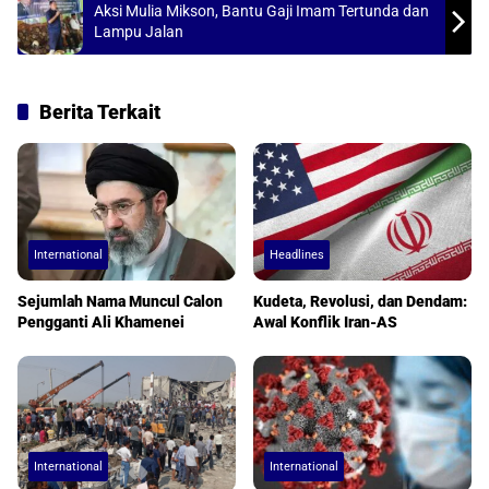
p
o
Aksi Mulia Mikson, Bantu Gaji Imam Tertunda dan
Lampu Jalan
p
k
Berita Terkait
International
Headlines
Sejumlah Nama Muncul Calon
Kudeta, Revolusi, dan Dendam:
Pengganti Ali Khamenei
Awal Konflik Iran-AS
International
International