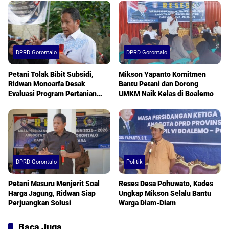
DPRD Gorontalo
DPRD Gorontalo
Petani Tolak Bibit Subsidi,
Mikson Yapanto Komitmen
Ridwan Monoarfa Desak
Bantu Petani dan Dorong
Evaluasi Program Pertanian
UMKM Naik Kelas di Boalemo
Segera
DPRD Gorontalo
Politik
Petani Masuru Menjerit Soal
Reses Desa Pohuwato, Kades
Harga Jagung, Ridwan Siap
Ungkap Mikson Selalu Bantu
Perjuangkan Solusi
Warga Diam-Diam
Baca Juga