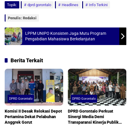
Topik:
dprd gorontalo
Headlines
Info Terkini
s
b
l
e
A
o
Penulis: Redaksi
p
o
p
k
LPPM UNIPO Konsisten Jaga Mutu Program
Pengabdian Mahasiswa Berkelanjutan
Berita Terkait
DPRD Gorontalo
DPRD Gorontalo
Komisi II Desak Relokasi Depot
DPRD Gorontalo Perkuat
Pertamina Dekat Pelabuhan
Sinergi Media Demi
Anggrek Gorut
Transparansi Kinerja Publik
Berkualitas