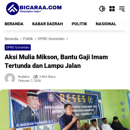
Langsung
ke
konten
BERANDA
KABAR DAERAH
POLITIK
NASIONAL
PE
Beranda
Politik
DPRD Gorontalo
DPRD Gorontalo
Aksi Mulia Mikson, Bantu Gaji Imam
Tertunda dan Lampu Jalan
Redaksi
3 Min Baca
Februari 7, 2026