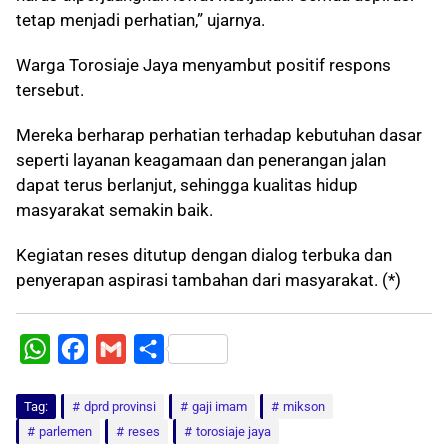
tetap menjadi perhatian,” ujarnya.
Warga Torosiaje Jaya menyambut positif respons
tersebut.
Mereka berharap perhatian terhadap kebutuhan dasar
seperti layanan keagamaan dan penerangan jalan
dapat terus berlanjut, sehingga kualitas hidup
masyarakat semakin baik.
Kegiatan reses ditutup dengan dialog terbuka dan
penyerapan aspirasi tambahan dari masyarakat. (*)
W
F
G
S
h
a
m
h
Tag:
a
dprd provinsi
c
a
a
gaji imam
mikson
parlemen
reses
torosiaje jaya
t
e
i
r