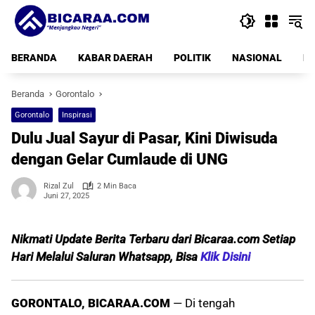
Langsung
ke
konten
BERANDA
KABAR DAERAH
POLITIK
NASIONAL
PE
Beranda
Gorontalo
Gorontalo
Inspirasi
Dulu Jual Sayur di Pasar, Kini Diwisuda
dengan Gelar Cumlaude di UNG
Rizal Zul
2 Min Baca
Juni 27, 2025
Nikmati Update Berita Terbaru dari Bicaraa.com Setiap
Hari Melalui Saluran Whatsapp, Bisa
Klik Disini
GORONTALO, BICARAA.COM
— Di tengah