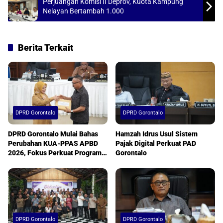
Perjuangan Komisi II Deprov, Kuota Kampung
Nelayan Bertambah 1.000
Berita Terkait
DPRD Gorontalo
DPRD Gorontalo
DPRD Gorontalo Mulai Bahas
Hamzah Idrus Usul Sistem
Perubahan KUA-PPAS APBD
Pajak Digital Perkuat PAD
2026, Fokus Perkuat Program
Gorontalo
Prioritas Daerah
DPRD Gorontalo
DPRD Gorontalo