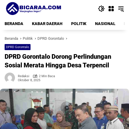
Langsung
ke
konten
BERANDA
KABAR DAERAH
POLITIK
NASIONAL
PE
Beranda
Politik
DPRD Gorontalo
DPRD Gorontalo
DPRD Gorontalo Dorong Perlindungan
Sosial Merata Hingga Desa Terpencil
Redaksi
2 Min Baca
Oktober 8, 2025