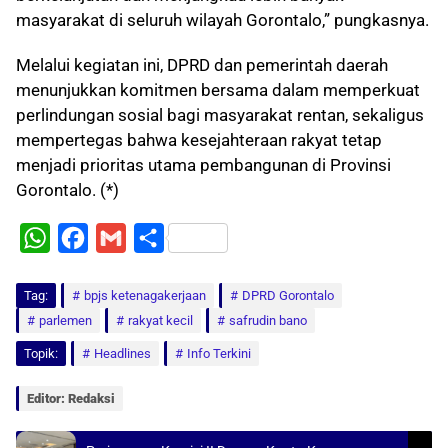
masyarakat di seluruh wilayah Gorontalo,” pungkasnya.
Melalui kegiatan ini, DPRD dan pemerintah daerah
menunjukkan komitmen bersama dalam memperkuat
perlindungan sosial bagi masyarakat rentan, sekaligus
mempertegas bahwa kesejahteraan rakyat tetap
menjadi prioritas utama pembangunan di Provinsi
Gorontalo. (*)
W
F
G
S
h
a
m
h
Tag:
a
bpjs ketenagakerjaan
c
a
a
DPRD Gorontalo
parlemen
rakyat kecil
safrudin bano
t
e
i
r
Topik:
Headlines
Info Terkini
s
b
l
e
A
o
Editor: Redaksi
p
o
p
k