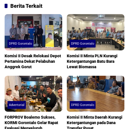
Berita Terkait
DPRD Gorontalo
DPRD Gorontalo
Komisi II Desak Relokasi Depot
Komisi II Minta PLN Kurangi
Pertamina Dekat Pelabuhan
Ketergantungan Batu Bara
Anggrek Gorut
Lewat Biomassa
Advertorial
DPRD Gorontalo
FORPROV Boalemo Sukses,
Komisi II Minta Daerah Kurangi
KORMI Gorontalo Gelar Rapat
Ketergantungan pada Dana
Evaluasi Menyeluruh
Transfer Pusat