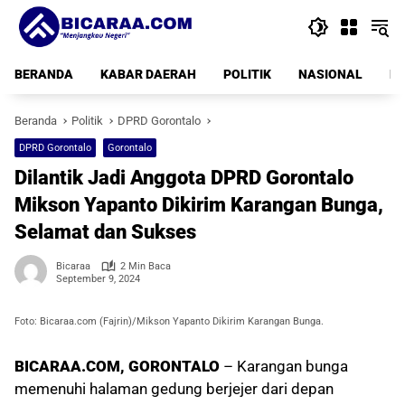
Langsung
ke
konten
BERANDA
KABAR DAERAH
POLITIK
NASIONAL
PE
Beranda
Politik
DPRD Gorontalo
DPRD Gorontalo
Gorontalo
Dilantik Jadi Anggota DPRD Gorontalo
Mikson Yapanto Dikirim Karangan Bunga,
Selamat dan Sukses
Bicaraa
2 Min Baca
September 9, 2024
Foto: Bicaraa.com (Fajrin)/Mikson Yapanto Dikirim Karangan Bunga.
BICARAA.COM, GORONTALO
– Karangan bunga
memenuhi halaman gedung berjejer dari depan