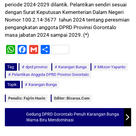
periode 2024-2029 dilantik. Pelantikan sendiri sesuai
dengan Surat Keputusan Kementerian Dalam Negeri
Nomor 100.2.14-3677 tahun 2024 tentang peresmian
pengangkatan anggota DPRD Provinsi Gorontalo
masa jabatan 2024 sampai 2029. (*)
W
F
G
S
h
a
m
h
Tag:
a
dprd provinsi
c
a
a
Karangan Bunga
Mikson Yapanto
Pelantikan Anggota DPRD Provinsi Gorontalo
t
e
i
r
Topik:
Karangan Bunga
s
b
l
e
A
o
Penulis: Fajrin Husin
Editor: Bicaraa.com
p
o
p
k
Gedung DPRD Gorontalo Penuh Karangan Bunga
Warna Biru Mendominasi