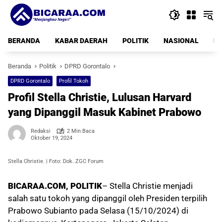
Langsung
ke
konten
BERANDA
KABAR DAERAH
POLITIK
NASIONAL
PE
Beranda
Politik
DPRD Gorontalo
DPRD Gorontalo
Profil Tokoh
Profil Stella Christie, Lulusan Harvard
yang Dipanggil Masuk Kabinet Prabowo
Redaksi
2 Min Baca
Oktober 19, 2024
Stella Christie. | Foto: Dok. ZGC Forum
BICARAA.COM, POLITIK
– Stella Christie menjadi
salah satu tokoh yang dipanggil oleh Presiden terpilih
Prabowo Subianto pada Selasa (15/10/2024) di