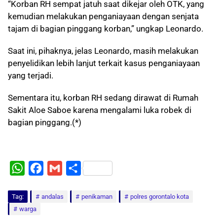
“Korban RH sempat jatuh saat dikejar oleh OTK, yang
kemudian melakukan penganiayaan dengan senjata
tajam di bagian pinggang korban,” ungkap Leonardo.
Saat ini, pihaknya, jelas Leonardo, masih melakukan
penyelidikan lebih lanjut terkait kasus penganiayaan
yang terjadi.
Sementara itu, korban RH sedang dirawat di Rumah
Sakit Aloe Saboe karena mengalami luka robek di
bagian pinggang.(*)
W
F
G
S
h
a
m
h
Tag:
a
andalas
c
a
a
penikaman
polres gorontalo kota
warga
t
e
i
r