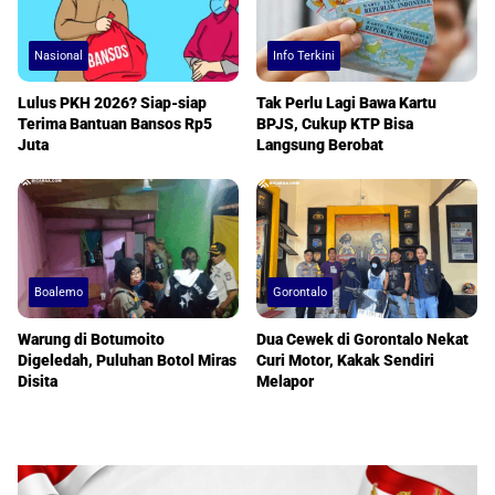
Nasional
Info Terkini
Lulus PKH 2026? Siap-siap
Tak Perlu Lagi Bawa Kartu
Terima Bantuan Bansos Rp5
BPJS, Cukup KTP Bisa
Juta
Langsung Berobat
Boalemo
Gorontalo
Warung di Botumoito
Dua Cewek di Gorontalo Nekat
Digeledah, Puluhan Botol Miras
Curi Motor, Kakak Sendiri
Disita
Melapor