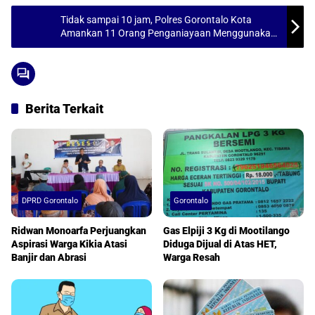
s
b
l
e
Tidak sampai 10 jam, Polres Gorontalo Kota
A
o
Amankan 11 Orang Penganiayaan Menggunakan
Senjata Tajam di Eks Terminal Andalas
p
o
p
k
Berita Terkait
DPRD Gorontalo
Gorontalo
Ridwan Monoarfa Perjuangkan
Gas Elpiji 3 Kg di Mootilango
Aspirasi Warga Kikia Atasi
Diduga Dijual di Atas HET,
Banjir dan Abrasi
Warga Resah