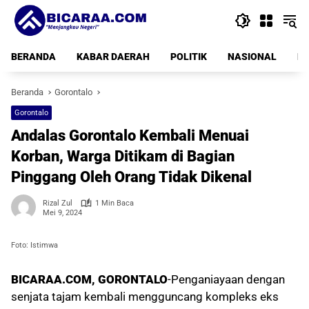
Langsung
ke
konten
BERANDA
KABAR DAERAH
POLITIK
NASIONAL
PE
Beranda
Gorontalo
Gorontalo
Andalas Gorontalo Kembali Menuai
Korban, Warga Ditikam di Bagian
Pinggang Oleh Orang Tidak Dikenal
Rizal Zul
1 Min Baca
Mei 9, 2024
Foto: Istimwa
BICARAA.COM, GORONTALO
-Penganiayaan dengan
senjata tajam kembali mengguncang kompleks eks