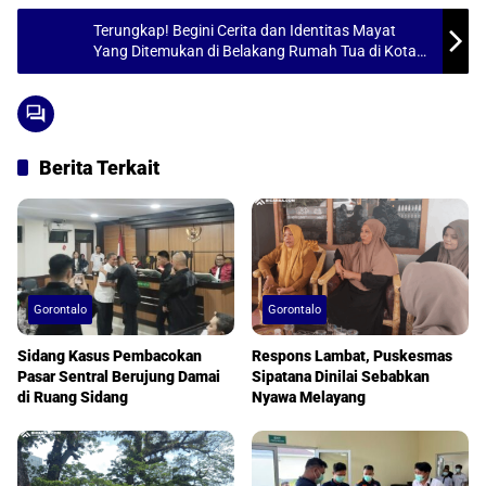
t
e
i
r
Terungkap! Begini Cerita dan Identitas Mayat
s
b
l
e
Yang Ditemukan di Belakang Rumah Tua di Kota
A
Gorontalo, Faktanya Mengejutkan
o
p
o
p
k
Berita Terkait
Gorontalo
Gorontalo
Sidang Kasus Pembacokan
Respons Lambat, Puskesmas
Pasar Sentral Berujung Damai
Sipatana Dinilai Sebabkan
di Ruang Sidang
Nyawa Melayang