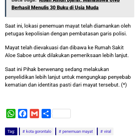
Berhasil Menulis 30 Buku di Usia Muda
Saat ini, lokasi penemuan mayat telah diamankan oleh
petugas kepolisian dengan pembatasan garis polisi.
Mayat telah dievakuasi dan dibawa ke Rumah Sakit
Aloe Saboe untuk dilakukan pemeriksaan lebih lanjut.
Saat ini Pihak berwenang sedang melakukan
penyelidikan lebih lanjut untuk mengungkap penyebab
kematian dan identitas pasti dari mayat tersebut. (*)
W
F
G
S
h
a
m
h
Tag:
a
kota gorontalo
c
a
a
penemuan mayat
viral