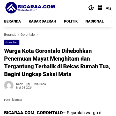
Langsung
ke
konten
BERANDA
KABAR DAERAH
POLITIK
NASIONAL
PE
Beranda
Gorontalo
Gorontalo
Warga Kota Gorontalo Dihebohkan
Penemuan Mayat Menghitam dan
Tergantung Terbalik di Bekas Rumah Tua,
Begini Ungkap Saksi Mata
Nazir
1 Min Baca
Mei 24, 2024
Foto: Ilustrasi
BICARAA.COM, GORONTALO
– Sejumlah warga di