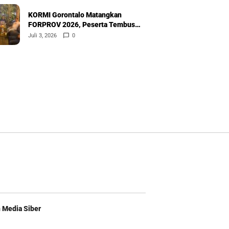
KORMI Gorontalo Matangkan
FORPROV 2026, Peserta Tembus
600
Juli 3, 2026
0
Media Siber