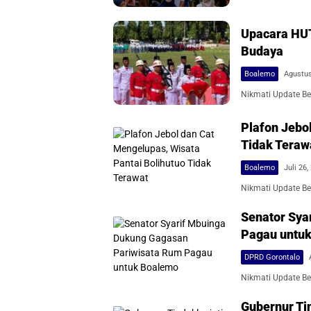
Upacara HUT
Budaya
Boalemo
Agustus
Nikmati Update Ber
Plafon Jebo
Tidak Teraw
Boalemo
Juli 26,
Nikmati Update Ber
Senator Sya
Pagau untu
DPRD Gorontalo
Nikmati Update Ber
Gubernur Ti