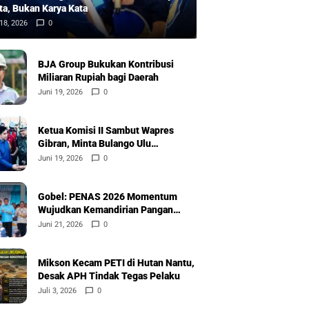
ta, Bukan Karya Kata
18, 2026
0
BJA Group Bukukan Kontribusi
Miliaran Rupiah bagi Daerah
Juni 19, 2026
0
Ketua Komisi II Sambut Wapres
Gibran, Minta Bulango Ulu
Diprioritaskan
Juni 19, 2026
0
Gobel: PENAS 2026 Momentum
Wujudkan Kemandirian Pangan
Nasional
Juni 21, 2026
0
Mikson Kecam PETI di Hutan Nantu,
Desak APH Tindak Tegas Pelaku
Juli 3, 2026
0