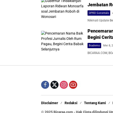
Jembatan Ro
DPRD Gorontalo
Nikmati Update Ber
Pencemaran 
Begini Ceri
Boalemo
Mei 8, 
BICARAA.COM, BOA
Disclaimer
Redaksi
Tentang Kami
© 2025 Bicaraa.com - Hak Cipta dilindungi 