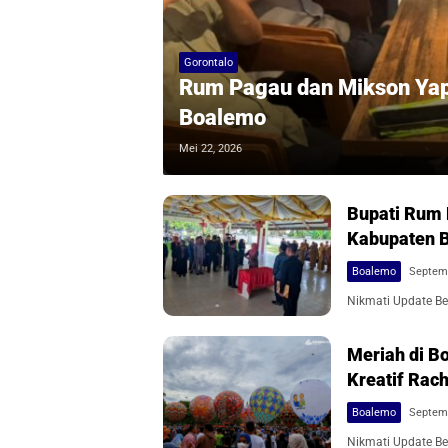
Gorontalo
Rum Pagau dan Mikson Yapa
Boalemo
Mei 22, 2026
Bupati Rum 
Kabupaten 
Boalemo
Septemb
Nikmati Update Ber
Meriah di B
Kreatif Rac
Boalemo
Septemb
Nikmati Update Ber