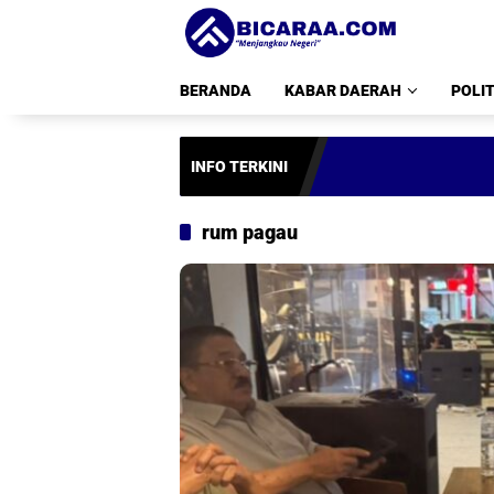
Langsung
ke
konten
BERANDA
KABAR DAERAH
POLIT
INFO TERKINI
rum pagau