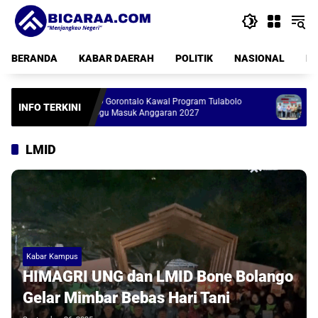
Langsung
ke
konten
BERANDA
KABAR DAERAH
POLITIK
NASIONAL
PE
DPRD Gorontalo Kawal Program Tulabolo
Gerai Koperas
INFO TERKINI
Pinogu Masuk Anggaran 2027
Rampung, Tingg
LMID
Kabar Kampus
HIMAGRI UNG dan LMID Bone Bolango
Gelar Mimbar Bebas Hari Tani