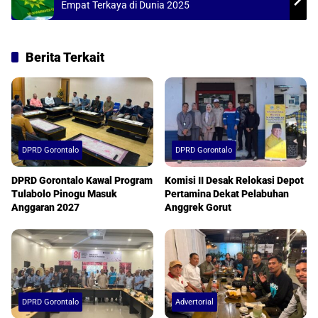
Empat Terkaya di Dunia 2025
Berita Terkait
DPRD Gorontalo
DPRD Gorontalo
DPRD Gorontalo Kawal Program
Komisi II Desak Relokasi Depot
Tulabolo Pinogu Masuk
Pertamina Dekat Pelabuhan
Anggaran 2027
Anggrek Gorut
DPRD Gorontalo
Advertorial