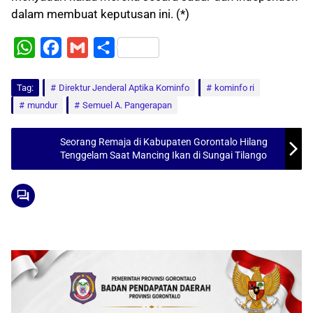
dalam membuat keputusan ini. (*)
W
F
G
S
h
a
m
h
Tag:
a
Direktur Jenderal Aptika Kominfo
c
a
a
kominfo ri
mundur
Semuel A. Pangerapan
t
e
i
r
s
b
l
e
Seorang Remaja di Kabupaten Gorontalo Hilang
A
o
Tenggelam Saat Mancing Ikan di Sungai Tilango
p
o
p
k