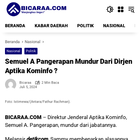
Langsung
ke
konten
BERANDA
KABAR DAERAH
POLITIK
NASIONAL
PE
Beranda
Nasional
Nasional
Politik
Semuel A Pangerapan Mundur Dari Dirjen
Aptika Kominfo ?
Bicaraa
2 Min Baca
Juli 5, 2024
Foto: Istimewa/(Antara/Fathur Rachman).
BICARAA.COM
– Direktur Jenderal Aptika Kominfo,
Semuel A. Pangerapan, mundur dari jabatannya.
Melansir
detikcom
, Sammy membenarkan alasannya