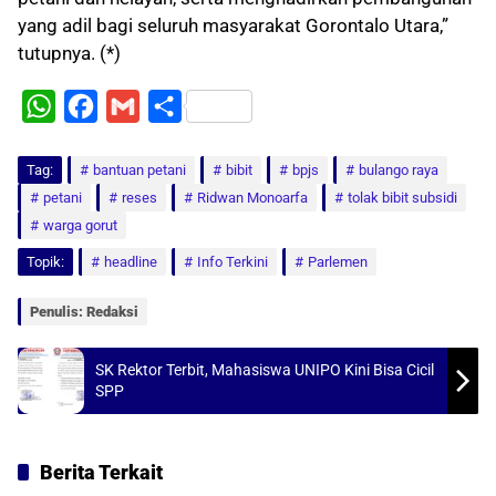
yang adil bagi seluruh masyarakat Gorontalo Utara,”
tutupnya. (*)
W
F
G
S
h
a
m
h
Tag:
a
bantuan petani
c
a
a
bibit
bpjs
bulango raya
petani
reses
Ridwan Monoarfa
tolak bibit subsidi
t
e
i
r
warga gorut
s
b
l
e
Topik:
headline
Info Terkini
Parlemen
A
o
p
o
Penulis: Redaksi
p
k
SK Rektor Terbit, Mahasiswa UNIPO Kini Bisa Cicil
SPP
Berita Terkait