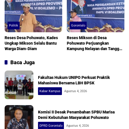
Politik
Gorontalo
Reses Desa Pohuwato, Kades
Reses Mikson di Desa
Ungkap Mikson Selalu Bantu
Pohuwato Perjuangkan
Warga Diam-Diam
Kampung Nelayan dan Tanggul
Banjir
Baca Juga
Fakultas Hukum UNIPO Perkuat Praktik
Mahasiswa Bersama LBH BPSK
Kabar Kampus
Agustus 4, 2026
Komisi II Desak Penambahan SPBU Marisa
Demi Kebutuhan Masyarakat Pohuwato
DPRD Gorontalo
Agustus 4, 2026