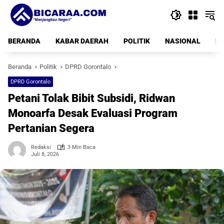
Langsung
ke
konten
BERANDA
KABAR DAERAH
POLITIK
NASIONAL
PE
Beranda
Politik
DPRD Gorontalo
DPRD Gorontalo
Petani Tolak Bibit Subsidi, Ridwan
Monoarfa Desak Evaluasi Program
Pertanian Segera
Redaksi
3 Min Baca
Juli 8, 2026