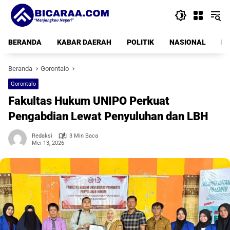
Langsung
ke
konten
BERANDA
KABAR DAERAH
POLITIK
NASIONAL
PE
Beranda
Gorontalo
Gorontalo
Fakultas Hukum UNIPO Perkuat
Pengabdian Lewat Penyuluhan dan LBH
Redaksi
3 Min Baca
Mei 13, 2026