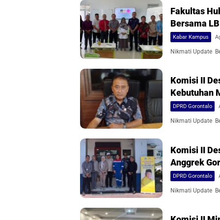
Fakultas Hu
Bersama L
Kabar Kampus
A
Nikmati Update Ber
Komisi II 
Kebutuhan 
DPRD Gorontalo
Nikmati Update Ber
Komisi II D
Anggrek Gor
DPRD Gorontalo
Nikmati Update Ber
Komisi II M