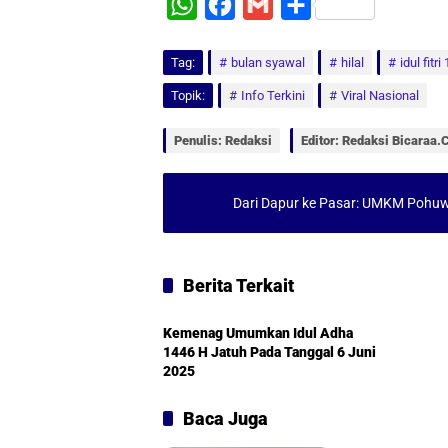
W
F
G
S
h
a
m
h
Tag:
a
bulan syawal
c
a
a
hilal
idul fitri
t
e
i
r
Topik:
Info Terkini
Viral Nasional
s
b
l
e
Penulis: Redaksi
Editor: Redaksi Bicaraa
A
o
p
o
Dari Dapur ke Pasar: UMKM Pohuw
p
k
Berita Terkait
Nasional
Kemenag Umumkan Idul Adha
1446 H Jatuh Pada Tanggal 6 Juni
2025
Baca Juga