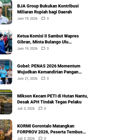
BJA Group Bukukan Kontribusi
Miliaran Rupiah bagi Daerah
Juni 19, 2026
0
Ketua Komisi II Sambut Wapres
Gibran, Minta Bulango Ulu
Diprioritaskan
Juni 19, 2026
0
Gobel: PENAS 2026 Momentum
Wujudkan Kemandirian Pangan
Nasional
Juni 21, 2026
0
Mikson Kecam PETI di Hutan Nantu,
Desak APH Tindak Tegas Pelaku
Juli 3, 2026
0
KORMI Gorontalo Matangkan
FORPROV 2026, Peserta Tembus
600
Juli 3, 2026
0