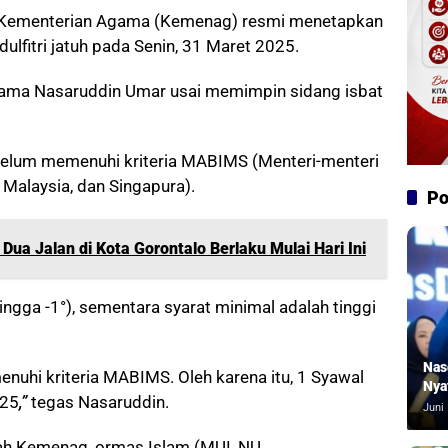
i Kementerian Agama (Kemenag) resmi menetapkan
dulfitri jatuh pada Senin, 31 Maret 2025.
ama Nasaruddin Umar usai memimpin sidang isbat
 belum memenuhi kriteria MABIMS (Menteri-menteri
Malaysia, dan Singapura).
Po
Dua Jalan di Kota Gorontalo Berlaku Mulai Hari Ini
hingga -1°), sementara syarat minimal adalah tinggi
Nas
menuhi kriteria MABIMS. Oleh karena itu, 1 Syawal
Nya
025
,”
tegas Nasaruddin.
Juni 
yah Kemenag, ormas Islam (MUI, NU,