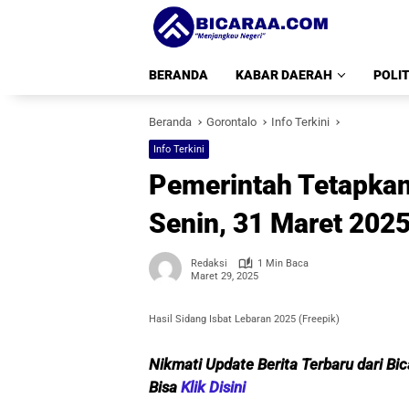
Langsung
ke
konten
BERANDA
KABAR DAERAH
POLIT
Beranda
Gorontalo
Info Terkini
Info Terkini
Pemerintah Tetapkan 
Senin, 31 Maret 202
Redaksi
1 Min Baca
Maret 29, 2025
Hasil Sidang Isbat Lebaran 2025 (Freepik)
Nikmati Update Berita Terbaru dari Bi
Bisa
Klik Disini