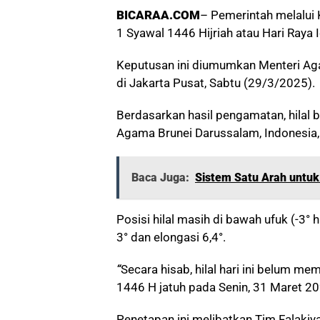
BICARAA.COM
– Pemerintah melalu
1 Syawal 1446 Hijriah atau Hari Raya I
Keputusan ini diumumkan Menteri Ag
di Jakarta Pusat, Sabtu (29/3/2025).
Berdasarkan hasil pengamatan, hilal
Agama Brunei Darussalam, Indonesia, 
Baca Juga:
Sistem Satu Arah untuk 
Posisi hilal masih di bawah ufuk (-3° 
3° dan elongasi 6,4°.
“
Secara hisab, hilal hari ini belum me
1446 H jatuh pada Senin, 31 Maret 2
Penetapan ini melibatkan Tim Falaki